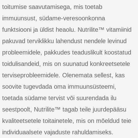
toitumise saavutamisega, mis toetab
immuunsust, südame-veresoonkonna
funktsiooni ja üldist heaolu. Nutrilite™ vitamiinid
pakuvad terviklikku lahendust nendele levinud
probleemidele, pakkudes teaduslikult koostatud
toidulisandeid, mis on suunatud konkreetsetele
terviseprobleemidele. Olenemata sellest, kas
soovite tugevdada oma immuunsüsteemi,
toetada südame tervist või suurendada ilu
seestpoolt, Nutrilite™ tagab teile juurdepääsu
kvaliteetsetele toitainetele, mis on mõeldud teie
individuaalsete vajaduste rahuldamiseks.