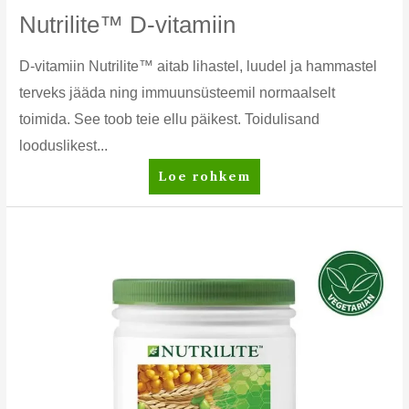
Nutrilite™ D-vitamiin
D-vitamiin Nutrilite™ aitab lihastel, luudel ja hammastel
terveks jääda ning immuunsüsteemil normaalselt
toimida. See toob teie ellu päikest. Toidulisand
looduslikest...
Nutrilite™
Loe rohkem
D-
vitamiin