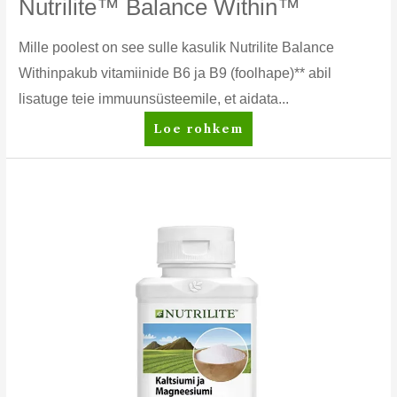
Nutrilite™ Balance Within™
Mille poolest on see sulle kasulik Nutrilite Balance
Withinpakub vitamiinide B6 ja B9 (foolhape)** abil
lisatuge teie immuunsüsteemile, et aidata...
Nutrilite™
Loe rohkem
Balance
Within™