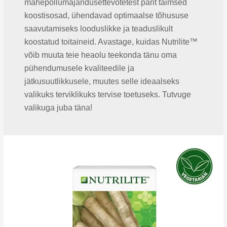
mahepõllumajandusettevõtetest pärit taimsed
koostisosad, ühendavad optimaalse tõhususe
saavutamiseks looduslikke ja teaduslikult
koostatud toitaineid. Avastage, kuidas Nutrilite™
võib muuta teie heaolu teekonda tänu oma
pühendumusele kvaliteedile ja
jätkusuutlikkusele, muutes selle ideaalseks
valikuks terviklikuks tervise toetuseks. Tutvuge
valikuga juba täna!