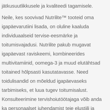
jätkusuutlikkusele ja kvaliteedi tagamisele.
Neile, kes soovivad Nutrilite™ tooteid oma
igapäevarutiini lisada, on oluline kaaluda
individuaalseid tervise-eesmärke ja
toitumisvajadusi. Nutrilite pakub mugavat
igapäevast raviskeemi, kombineerides
multivitamiinid, oomega-3 ja muud elutähtsad
toitained hõlpsasti kasutatavasse. Need
toidulisandid on mõeldud igapäevaseks
tarbimiseks, et luua tugev toitumisalust.
Konsulteerimine tervishoiutöötajaga võib anda
ka personaalset juhendamist teie elustiili ja