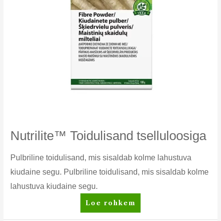
Nutrilite™ Toidulisand tselluloosiga
Pulbriline toidulisand, mis sisaldab kolme lahustuva
kiudaine segu. Pulbriline toidulisand, mis sisaldab kolme
lahustuva kiudaine segu.
Nutrilite™
Loe rohkem
Toidulisand