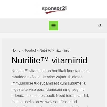
Skip
to
content
Sear
Main
Menu
Home
Tooded
Nutrilite™ vitamiinid
Nutrilite™ vitamiinid
Nutrilite™ vitamiinid on hoolikalt koostatud, et
rahuldada kõiki elutervise vajadusi, alates
immuunsuse tugevdamisest kuni südame ja
liigeste tervise parandamiseni ning isegi ilu
edendamiseni seestpoolt. Need toidulisandid,
mille aluseks on Amway sertifitseeritud