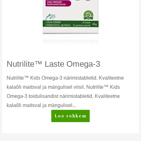
Nutrilite™ Laste Omega-3
Nutrilite™ Kids Omega-3 närimistabletid. Kvaliteetne
kalaõli maitsval ja mängulisel viisil. Nutrilite™ Kids
Omega-3 toidulisandist närimistabletid. Kvaliteetne
kalaõli maitsval ja mängulisel...
Nutrilite™
Loe rohkem
Laste
Omega-
3