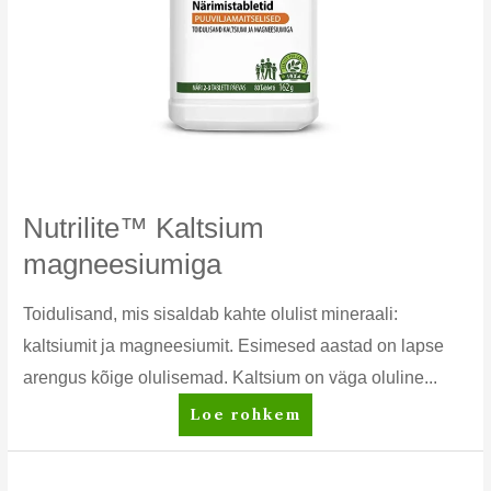
Nutrilite™ Kaltsium
magneesiumiga
Toidulisand, mis sisaldab kahte olulist mineraali:
kaltsiumit ja magneesiumit. Esimesed aastad on lapse
arengus kõige olulisemad. Kaltsium on väga oluline...
Nutrilite™
Loe rohkem
Kaltsium
magneesiumiga