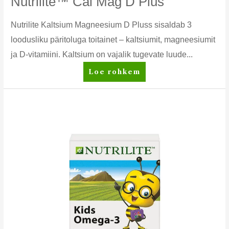
Nutrilite™ Cal Mag D Plus
Nutrilite Kaltsium Magneesium D Pluss sisaldab 3
loodusliku päritoluga toitainet – kaltsiumit, magneesiumit
ja D-vitamiini. Kaltsium on vajalik tugevate luude...
Nutrilite™
Loe rohkem
Cal
Mag
D
Plus