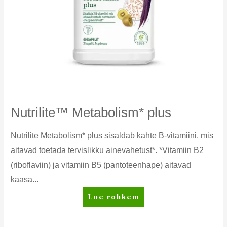
Nutrilite™ Metabolism* plus
Nutrilite Metabolism* plus sisaldab kahte B-vitamiini, mis
aitavad toetada tervislikku ainevahetust*. *Vitamiin B2
(riboflaviin) ja vitamiin B5 (pantoteenhape) aitavad
kaasa...
Nutrilite™
Loe rohkem
Metabolism*
plus