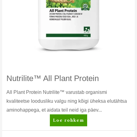
Nutrilite™ All Plant Protein
All Plant Protein Nutrilite™ varustab organismi
kvaliteetse loodusliku valgu ning kõigi üheksa elutähtsa
aminohappega, et aidata teil neid iga päev...
Nutrilite™
Loe rohkem
All
Plant