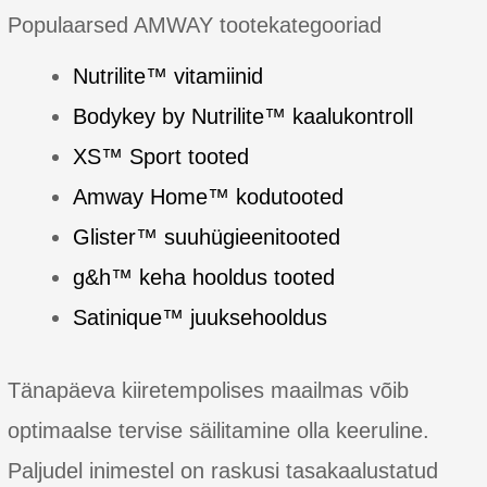
Populaarsed AMWAY tootekategooriad
Nutrilite™ vitamiinid
Bodykey by Nutrilite™ kaalukontroll
XS™ Sport tooted
Amway Home™ kodutooted
Glister™ suuhügieenitooted
g&h™ keha hooldus tooted
Satinique™ juuksehooldus
Tänapäeva kiiretempolises maailmas võib
optimaalse tervise säilitamine olla keeruline.
Paljudel inimestel on raskusi tasakaalustatud