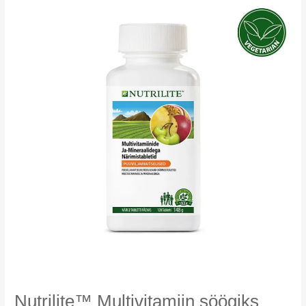
Nutrilite™ Multivitamiin söögiks