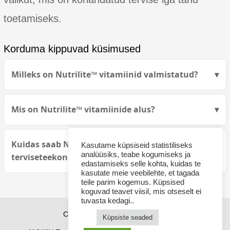
toetamiseks.
Korduma kippuvad küsimused
Milleks on Nutrilite™ vitamiinid valmistatud?
Mis on Nutrilite™ vitamiinide alus?
Kuidas saab Nutrilite™ muuta teie
Kasutame küpsiseid statistiliseks
analüüsiks, teabe kogumiseks ja
terviseteekonda?
edastamiseks selle kohta, kuidas te
kasutate meie veebilehte, et tagada
teile parim kogemus. Küpsised
koguvad teavet viisil, mis otseselt ei
tuvasta kedagi..
Copyright © 2026 sponsor21.ee
Küpsiste seaded