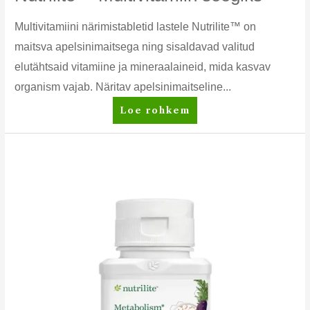
Multivitamiini närimistabletid lastele Nutrilite™ on
maitsva apelsinimaitsega ning sisaldavad valitud
elutähtsaid vitamiine ja mineraalaineid, mida kasvav
organism vajab. Näritav apelsinimaitseline...
Nutrilite™
Loe rohkem
Multivitamiin
söögiks