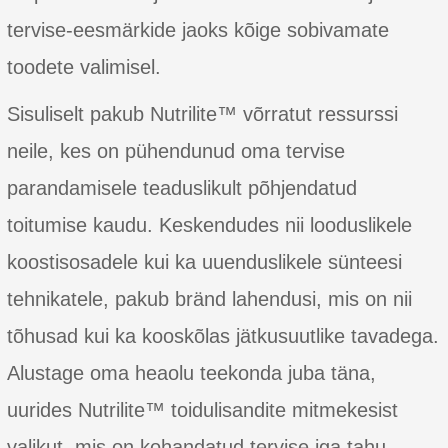
tervise-eesmärkide jaoks kõige sobivamate
toodete valimisel.
Sisuliselt pakub Nutrilite™ võrratut ressurssi
neile, kes on pühendunud oma tervise
parandamisele teaduslikult põhjendatud
toitumise kaudu. Keskendudes nii looduslikele
koostisosadele kui ka uuenduslikele sünteesi
tehnikatele, pakub bränd lahendusi, mis on nii
tõhusad kui ka kooskõlas jätkusuutlike tavadega.
Alustage oma heaolu teekonda juba täna,
uurides Nutrilite™ toidulisandite mitmekesist
valikut, mis on kohandatud tervise iga tahu