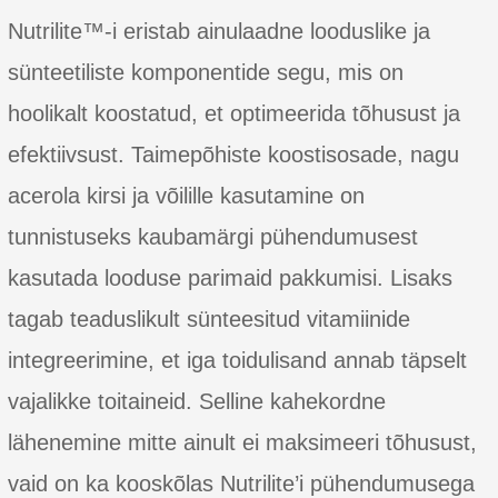
Nutrilite™-i eristab ainulaadne looduslike ja
sünteetiliste komponentide segu, mis on
hoolikalt koostatud, et optimeerida tõhusust ja
efektiivsust. Taimepõhiste koostisosade, nagu
acerola kirsi ja võilille kasutamine on
tunnistuseks kaubamärgi pühendumusest
kasutada looduse parimaid pakkumisi. Lisaks
tagab teaduslikult sünteesitud vitamiinide
integreerimine, et iga toidulisand annab täpselt
vajalikke toitaineid. Selline kahekordne
lähenemine mitte ainult ei maksimeeri tõhusust,
vaid on ka kooskõlas Nutrilite’i pühendumusega