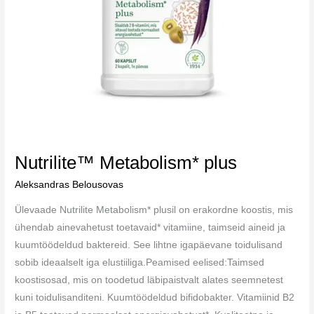
Nutrilite™ Metabolism* plus
Aleksandras Belousovas
Ülevaade Nutrilite Metabolism* plusil on erakordne koostis, mis
ühendab ainevahetust toetavaid* vitamiine, taimseid aineid ja
kuumtöödeldud baktereid. See lihtne igapäevane toidulisand
sobib ideaalselt iga elustiiliga.Peamised eelised:Taimsed
koostisosad, mis on toodetud läbipaistvalt alates seemnetest
kuni toidulisanditeni. Kuumtöödeldud bifidobakter. Vitamiinid B2