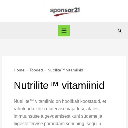
Skip
to
content
Sear
Home
Tooded
Nutrilite™ vitamiinid
Nutrilite™ vitamiinid
Nutrilite™ vitamiinid on hoolikalt koostatud, et
rahuldada kõiki elutervise vajadusi, alates
immuunsuse tugevdamisest kuni südame ja
liigeste tervise parandamiseni ning isegi ilu