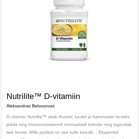
Nutrilite™ D-vitamiin
Aleksandras Belousovas
D-vitamiin Nutrilite™ aitab lihastel, luudel ja hammastel terveks
jääda ning immuunsüsteemil normaalselt toimida ning tugevdab
teie tervist. Mille poolest on see sulle kasulik… Eksperdid