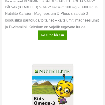
Koostisosad KESKMINE SISALDUS TABLETI KOHTA %NRV*
PÄEVAs (3 TABLETTI) % NRV* Kaltsium 200 mg 25 600 mg 75
Nutrilite Kaltsium Magneesium D Pluss sisaldab 3
loodusliku päritoluga toitainet – kaltsiumit, magneesiumit
ja D-vitamiini. Kaltsium on vajalik tugevate luude...
Loe rohkem
Nutrilite™
Laste
Omega-
3