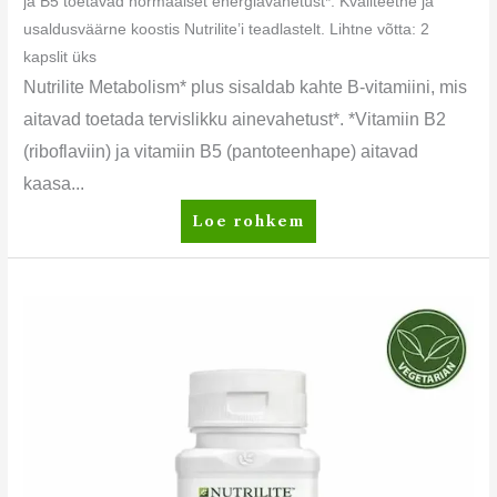
ja B5 toetavad normaalset energiavahetust*. Kvaliteetne ja
usaldusväärne koostis Nutrilite’i teadlastelt. Lihtne võtta: 2
kapslit üks
Nutrilite Metabolism* plus sisaldab kahte B-vitamiini, mis
aitavad toetada tervislikku ainevahetust*. *Vitamiin B2
(riboflaviin) ja vitamiin B5 (pantoteenhape) aitavad
kaasa...
Loe rohkem
Nutrilite™
Cal
Mag
D
Plus