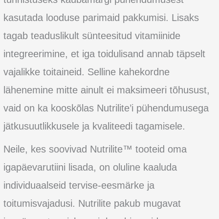
kasutada looduse parimaid pakkumisi. Lisaks
tagab teaduslikult sünteesitud vitamiinide
integreerimine, et iga toidulisand annab täpselt
vajalikke toitaineid. Selline kahekordne
lähenemine mitte ainult ei maksimeeri tõhusust,
vaid on ka kooskõlas Nutrilite’i pühendumusega
jätkusuutlikkusele ja kvaliteedi tagamisele.
Neile, kes soovivad Nutrilite™ tooteid oma
igapäevarutiini lisada, on oluline kaaluda
individuaalseid tervise-eesmärke ja
toitumisvajadusi. Nutrilite pakub mugavat