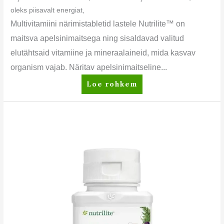
oleks piisavalt energiat,
Multivitamiini närimistabletid lastele Nutrilite™ on
maitsva apelsinimaitsega ning sisaldavad valitud
elutähtsaid vitamiine ja mineraalaineid, mida kasvav
organism vajab. Näritav apelsinimaitseline...
Loe rohkem
Nutrilite™
Metabolism*
plus