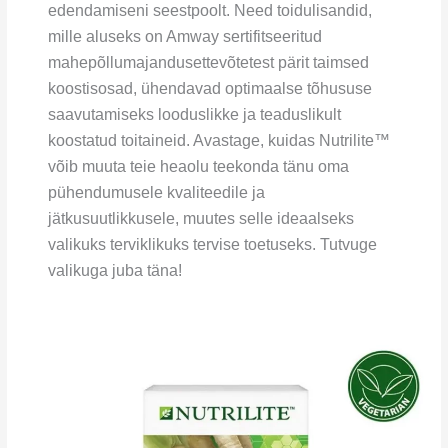
edendamiseni seestpoolt. Need toidulisandid,
mille aluseks on Amway sertifitseeritud
mahepõllumajandusettevõtetest pärit taimsed
koostisosad, ühendavad optimaalse tõhususe
saavutamiseks looduslikke ja teaduslikult
koostatud toitaineid. Avastage, kuidas Nutrilite™
võib muuta teie heaolu teekonda tänu oma
pühendumusele kvaliteedile ja
jätkusuutlikkusele, muutes selle ideaalseks
valikuks terviklikuks tervise toetuseks. Tutvuge
valikuga juba täna!
Nutrilite™
Toidulisand
tselluloosiga