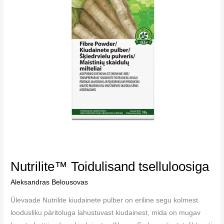
Nutrilite™ Toidulisand tselluloosiga
Aleksandras Belousovas
Ülevaade Nutrilite kiudainete pulber on eriline segu kolmest
loodusliku päritoluga lahustuvast kiudainest, mida on mugav