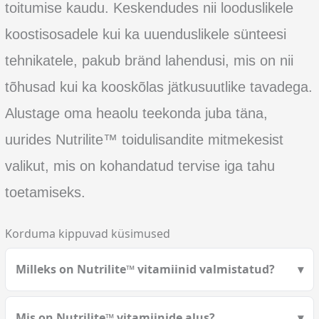
toitumise kaudu. Keskendudes nii looduslikele
koostisosadele kui ka uuenduslikele sünteesi
tehnikatele, pakub bränd lahendusi, mis on nii
tõhusad kui ka kooskõlas jätkusuutlike tavadega.
Alustage oma heaolu teekonda juba täna,
uurides Nutrilite™ toidulisandite mitmekesist
valikut, mis on kohandatud tervise iga tahu
toetamiseks.
Korduma kippuvad küsimused
Milleks on Nutrilite™ vitamiinid valmistatud?
Mis on Nutrilite™ vitamiinide alus?