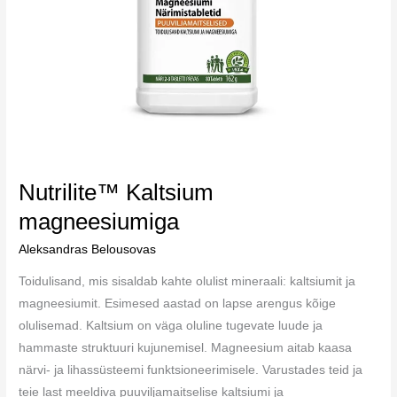
Nutrilite™ Kaltsium
magneesiumiga
Aleksandras Belousovas
Toidulisand, mis sisaldab kahte olulist mineraali: kaltsiumit ja
magneesiumit. Esimesed aastad on lapse arengus kõige
olulisemad. Kaltsium on väga oluline tugevate luude ja
hammaste struktuuri kujunemisel. Magneesium aitab kaasa
närvi- ja lihassüsteemi funktsioneerimisele. Varustades teid ja
teie last meeldiva puuviljamaitselise kaltsiumi ja