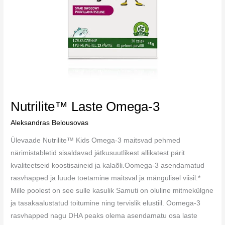
Nutrilite™ Laste Omega-3
Aleksandras Belousovas
Ülevaade Nutrilite™ Kids Omega-3 maitsvad pehmed
närimistabletid sisaldavad jätkusuutlikest allikatest pärit
kvaliteetseid koostisaineid ja kalaõli.Oomega-3 asendamatud
rasvhapped ja luude toetamine maitsval ja mängulisel viisil.*
Mille poolest on see sulle kasulik Samuti on oluline mitmekülgne
ja tasakaalustatud toitumine ning tervislik elustiil. Oomega-3
rasvhapped nagu DHA peaks olema asendamatu osa laste