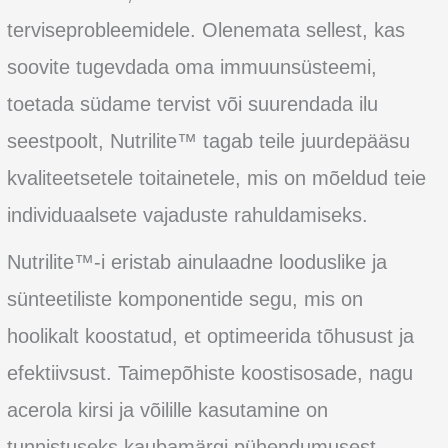
terviseprobleemidele. Olenemata sellest, kas
soovite tugevdada oma immuunsüsteemi,
toetada südame tervist või suurendada ilu
seestpoolt, Nutrilite™ tagab teile juurdepääsu
kvaliteetsetele toitainetele, mis on mõeldud teie
individuaalsete vajaduste rahuldamiseks.
Nutrilite™-i eristab ainulaadne looduslike ja
sünteetiliste komponentide segu, mis on
hoolikalt koostatud, et optimeerida tõhusust ja
efektiivsust. Taimepõhiste koostisosade, nagu
acerola kirsi ja võilille kasutamine on
tunnistuseks kaubamärgi pühendumusest