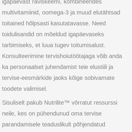
igapäevast raviskeemi, kombineerides
multivitamiinid, oomega-3 ja muud elutähtsad
toitained hõlpsasti kasutatavasse. Need
toidulisandid on mõeldud igapäevaseks
tarbimiseks, et luua tugev toitumisalust.
Konsulteerimine tervishoiutöötajaga võib anda
ka personaalset juhendamist teie elustiili ja
tervise-eesmärkide jaoks kõige sobivamate
toodete valimisel.
Sisuliselt pakub Nutrilite™ võrratut ressurssi
neile, kes on pühendunud oma tervise
parandamisele teaduslikult põhjendatud