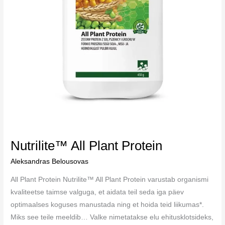
Nutrilite™ All Plant Protein
Aleksandras Belousovas
All Plant Protein Nutrilite™ All Plant Protein varustab organismi
kvaliteetse taimse valguga, et aidata teil seda iga päev
optimaalses koguses manustada ning et hoida teid liikumas*.
Miks see teile meeldib… Valke nimetatakse elu ehitusklotsideks,