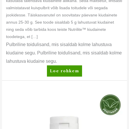
kasutada täiendava kiudainete allikana. Seda maitsetut, lihtsasti
valmistatavat kuivpulbrit võib lisada toitudele või segada
jookidesse. Täiskasvanutel on soovitatav päevane kiudainete
annus 25-30 g. See toode sisaldab 5 g lahustuvat kiudainet
ning seda võib tarbida koos teiste Nutrilite™ kiudainete
toodetega, et […]
Pulbriline toidulisand, mis sisaldab kolme lahustuva
kiudaine segu. Pulbriline toidulisand, mis sisaldab kolme
lahustuva kiudaine segu.
Loe rohkem
Nutrilite™
D-
vitamiin