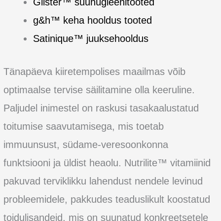
Glister™ suuhügieenitooted
g&h™ keha hooldus tooted
Satinique™ juuksehooldus
Tänapäeva kiiretempolises maailmas võib
optimaalse tervise säilitamine olla keeruline.
Paljudel inimestel on raskusi tasakaalustatud
toitumise saavutamisega, mis toetab
immuunsust, südame-veresoonkonna
funktsiooni ja üldist heaolu. Nutrilite™ vitamiinid
pakuvad terviklikku lahendust nendele levinud
probleemidele, pakkudes teaduslikult koostatud
toidulisandeid, mis on suunatud konkreetsetele