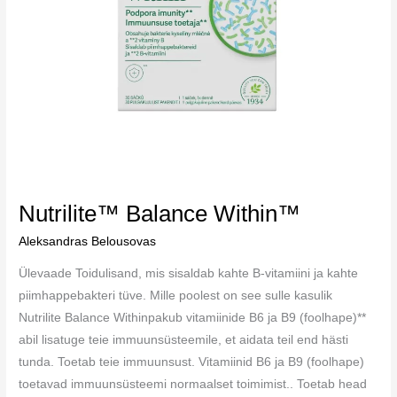
Nutrilite™ Balance Within™
Aleksandras Belousovas
Ülevaade Toidulisand, mis sisaldab kahte B-vitamiini ja kahte
piimhappebakteri tüve. Mille poolest on see sulle kasulik
Nutrilite Balance Withinpakub vitamiinide B6 ja B9 (foolhape)**
abil lisatuge teie immuunsüsteemile, et aidata teil end hästi
tunda. Toetab teie immuunsust. Vitamiinid B6 ja B9 (foolhape)
toetavad immuunsüsteemi normaalset toimimist.. Toetab head