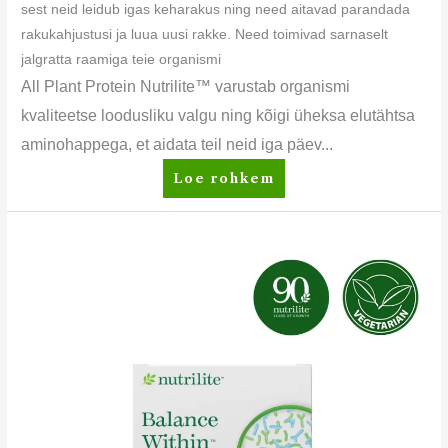
sest neid leidub igas keharakus ning need aitavad parandada
rakukahjustusi ja luua uusi rakke. Need toimivad sarnaselt
jalgratta raamiga teie organismi
All Plant Protein Nutrilite™ varustab organismi
kvaliteetse loodusliku valgu ning kõigi üheksa elutähtsa
aminohappega, et aidata teil neid iga päev...
Loe rohkem
Nutrilite™
Balance
Within™