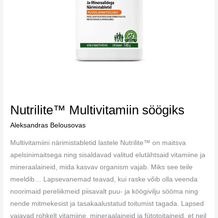
Nutrilite™ Multivitamiin söögiks
Aleksandras Belousovas
Multivitamiini närimistabletid lastele Nutrilite™ on maitsva
apelsinimaitsega ning sisaldavad valitud elutähtsaid vitamiine ja
mineraalaineid, mida kasvav organism vajab. Miks see teile
meeldib… Lapsevanemad teavad, kui raske võib olla veenda
noorimaid pereliikmeid piisavalt puu- ja köögivilju sööma ning
nende mitmekesist ja tasakaalustatud toitumist tagada. Lapsed
vajavad rohkelt vitamiine, mineraalaineid ja fütotoitaineid, et neil