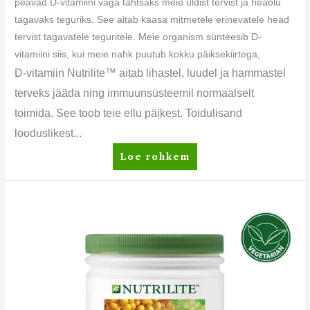
peavad D-vitamiini väga tähtsaks meie üldist tervist ja heaolu
tagavaks teguriks. See aitab kaasa mitmetele erinevatele head
tervist tagavatele teguritele. Meie organism sünteesib D-
vitamiini siis, kui meie nahk puutub kokku päiksekiirtega,
D-vitamiin Nutrilite™ aitab lihastel, luudel ja hammastel
terveks jääda ning immuunsüsteemil normaalselt
toimida. See toob teie ellu päikest. Toidulisand
looduslikest...
Loe rohkem
Nutrilite™
All
Plant
Protein