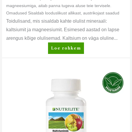
magneesiumiga, aitab panna tugeva aluse teie tervisele.
Omadused Sisaldab looduslikust allikast, austrikojast saadud
Toidulisand, mis sisaldab kahte olulist mineraali:
kaltsiumit ja magneesiumit. Esimesed aastad on lapse
arengus kõige olulisemad. Kaltsium on väga oluline...
Loe rohkem
Nutrilite™
Multivitamiin
söögiks