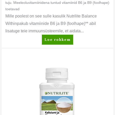
tuju. Meeleoluvitamiinidena tuntud vitamiinid B6 ja B9 (foolhape)
toetavad
Mille poolest on see sulle kasulik Nutrilite Balance
Withinpakub vitamiinide B6 ja B9 (foolhape)** abil
lisatuge teie immuunsüsteemile, et aidata...
Loe rohkem
Nutrilite™
Kaltsium
magneesiumiga