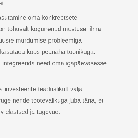
st.
kasutamine oma konkreetsete
n tõhusalt kogunenud mustuse, ilma
. Juuste murdumise probleemiga
a kasutada koos peanaha toonikuga.
ja integreerida need oma igapäevasesse
 investeerite teaduslikult välja
uge nende tootevalikuga juba täna, et
v elastsed ja tugevad.