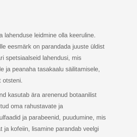
a lahenduse leidmine olla keeruline.
lle eesmärk on parandada juuste üldist
ri spetsiaalseid lahendusi, mis
e ja peanaha tasakaalu säilitamisele,
 otsteni.
änd kasutab ära arenenud botaanilist
ntud oma rahustavate ja
sulfaadid ja parabeenid, puudumine, mis
ja kofeiin, lisamine parandab veelgi