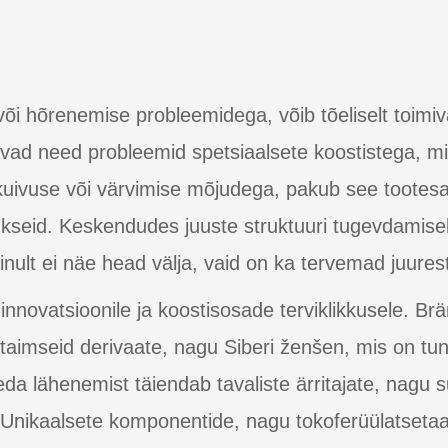
õi hõrenemise probleemidega, võib tõeliselt toimiv
vad need probleemid spetsiaalsete koostistega, mi
 kuivuse või värvimise mõjudega, pakub see tootesa
ukseid. Keskendudes juuste struktuuri tugevdamisel
inult ei näe head välja, vaid on ka tervemad juurest
novatsioonile ja koostisosade terviklikkusele. Br
 taimseid derivaate, nagu Siberi ženšen, mis on tu
a lähenemist täiendab tavaliste ärritajate, nagu 
nikaalsete komponentide, nagu tokoferüülatsetaat 