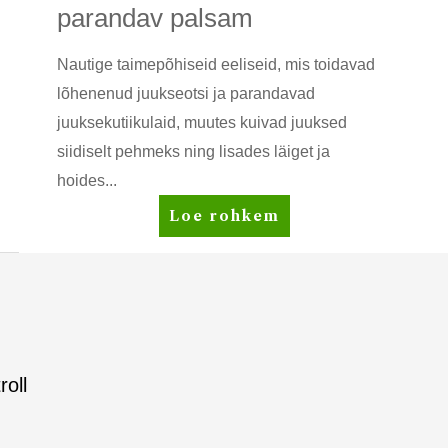
parandav palsam
Nautige taimepõhiseid eeliseid, mis toidavad
lõhenenud juukseotsi ja parandavad
juuksekutiikulaid, muutes kuivad juuksed
siidiselt pehmeks ning lisades läiget ja
hoides...
Satinique™
Loe rohkem
intensiivselt
parandav
palsam
roll