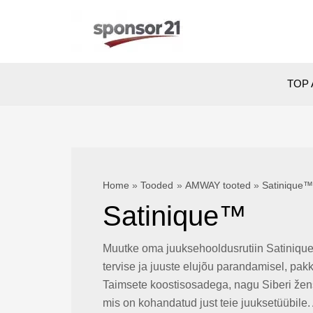
Skip
to
content
TOP 
Home
Tooded
AMWAY tooted
Satinique
Satinique™
Muutke oma juuksehooldusrutiin Satinique
tervise ja juuste elujõu parandamisel, p
Taimsete koostisosadega, nagu Siberi ženš
mis on kohandatud just teie juuksetüübile.