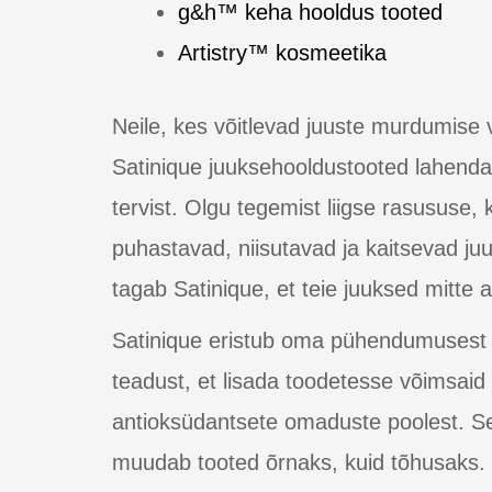
g&h™ keha hooldus tooted
Artistry™ kosmeetika
Neile, kes võitlevad juuste murdumise v
Satinique juuksehooldustooted lahenda
tervist. Olgu tegemist liigse rasususe,
puhastavad, niisutavad ja kaitsevad ju
tagab Satinique, et teie juuksed mitte a
Satinique eristub oma pühendumusest in
teadust, et lisada toodetesse võimsaid
antioksüdantsete omaduste poolest. Sed
muudab tooted õrnaks, kuid tõhusaks. U