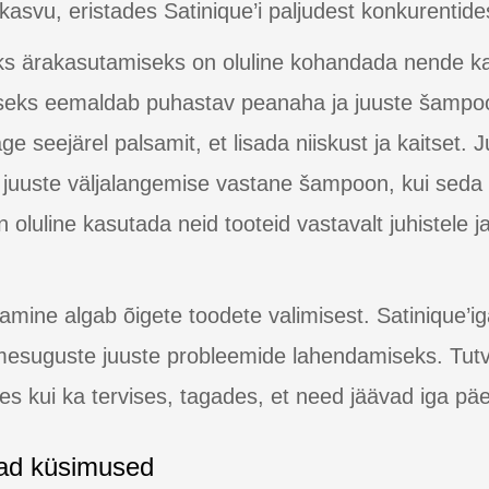
kasvu, eristades Satinique’i paljudest konkurentide
eks ärakasutamiseks on oluline kohandada nende 
seks eemaldab puhastav peanaha ja juuste šampoo
ge seejärel palsamit, et lisada niiskust ja kaitset
uda juuste väljalangemise vastane šampoon, kui sed
oluline kasutada neid tooteid vastavalt juhistele 
amine algab õigete toodete valimisest. Satinique’iga
tmesuguste juuste probleemide lahendamiseks. Tutv
s kui ka tervises, tagades, et need jäävad iga päe
ad küsimused