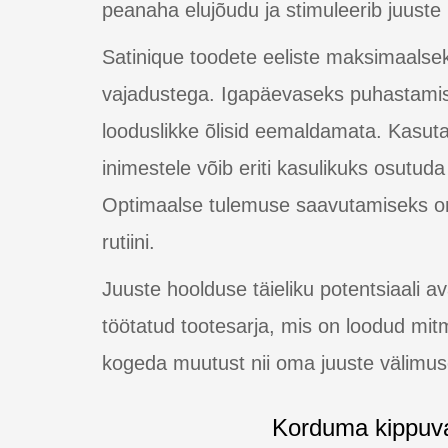
peanaha elujõudu ja stimuleerib juuste 
Satinique toodete eeliste maksimaals
vajadustega. Igapäevaseks puhastami
looduslikke õlisid eemaldamata. Kasuta
inimestele võib eriti kasulikuks osut
Optimaalse tulemuse saavutamiseks on 
rutiini.
Juuste hoolduse täieliku potentsiaali av
töötatud tootesarja, mis on loodud mi
kogeda muutust nii oma juuste välimuse
Korduma kippuv