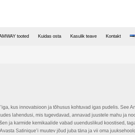
AMWAY tooted
Kuidas osta
Kasulik teave
Kontakt
™
’iga, kus innovatsioon ja tõhusus kohtuvad igas pudelis. See
akkudes lahendusi, mis tugevdavad, annavad juustele mahu ja n
en ja karmide kemikaalide vabad uuenduslikud koostised, tagab
 Avasta Satinique’i muutev jõud juba täna ja vii oma juuksehoo