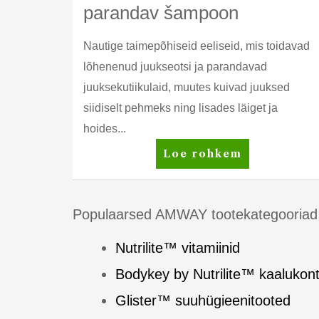
parandav šampoon
Nautige taimepõhiseid eeliseid, mis toidavad
lõhenenud juukseotsi ja parandavad
juuksekutiikulaid, muutes kuivad juuksed
siidiselt pehmeks ning lisades läiget ja
hoides...
Satinique™
Loe rohkem
intensiivselt
parandav
šampoon
Populaarsed AMWAY tootekategooriad
Nutrilite™ vitamiinid
Bodykey by Nutrilite™ kaalukont
Glister™ suuhügieenitooted