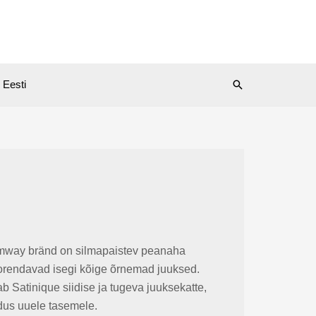
Search
Eesti
 Amway bränd on silmapaistev peanaha
oorendavad isegi kõige õrnemad juuksed.
 Satinique siidise ja tugeva juuksekatte,
ldus uuele tasemele.