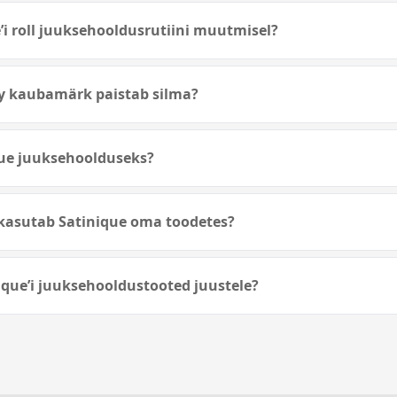
e’i roll juuksehooldusrutiini muutmisel?
y kaubamärk paistab silma?
ue juuksehoolduseks?
i kasutab Satinique oma toodetes?
que’i juuksehooldustooted juustele?