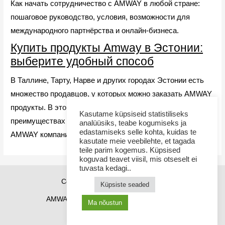
Как начать сотрудничество с AMWAY в любой стране:
пошаговое руководство, условия, возможности для
международного партнёрства и онлайн-бизнеса.
Купить продукты Amway в Эстонии:
выберите удобный способ
В Таллине, Тарту, Нарве и других городах Эстонии есть
множество продавцов, у которых можно заказать AMWAY
продукты. В этой статье мы расскажем вам о
Kasutame küpsiseid statistiliseks
преимуществах онлайн-покупок на официальном сайте
analüüsiks, teabe kogumiseks ja
edastamiseks selle kohta, kuidas te
AMWAY компании.
kasutate meie veebilehte, et tagada
teile parim kogemus. Küpsised
koguvad teavet viisil, mis otseselt ei
tuvasta kedagi..
Copyright © 2026 Sponsor21.ee
Küpsiste seaded
AMWAY Эстония
AMWAY продукты
Ma nõustun
Как купить AMWAY