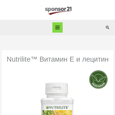
Skip
to
content
Sear
Nutrilite™ Витамин Е и лецитин