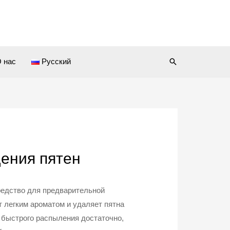
Поиск
 нас
Русский
ения пятен
редство для предварительной
т легким ароматом и удаляет пятна
о быстрого распыления достаточно,