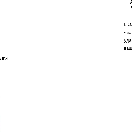
й
L.O
чис
уда
ваш
ания