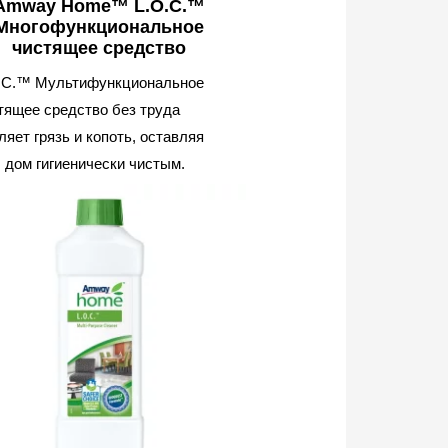
Amway Home™ L.O.C.™
Многофункциональное
чистящее средство
.C.™ Мультифункциональное
тящее средство без труда
ляет грязь и копоть, оставляя
 дом гигиенически чистым.