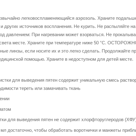
звычайно легковоспламеняющийся аэрозоль. Храните подальше 
я и других источников воспланения. Не курить. Не распыляйте н
од давлением: При нагревании может взорваться. Не прокалывай
света месте. Храните при температуре ниже 50 °C. ОСТОРОЖНО
тные линзы, если носите их и это легко сделать. Продолжайте 
медицинской помощью. Храните в недоступном для детей месте.
стки для выведения пятен содержит уникальную смесь раствор
димости тереть или замачивать ткань
нении
матом
тки для выведения пятен не содержит хлорфторуглеродов (ХФУ)
 мл достаточно, чтобы обработать воротнички и манжеты прибл