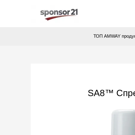
Перейти
к
содержимому
ТОП AMWAY проду
SA8™ Спре