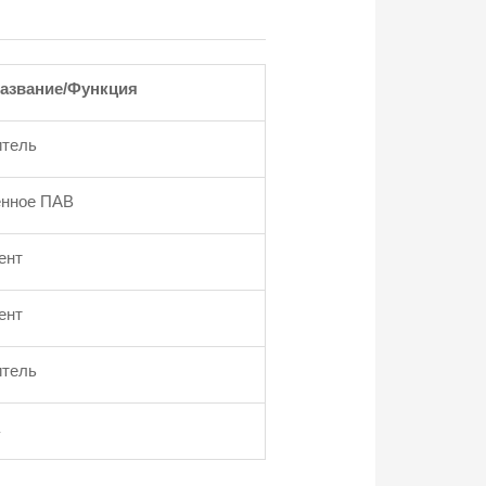
азвание/Функция
итель
енное ПАВ
ент
ент
итель
а