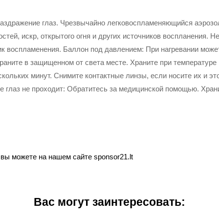
здражение глаз. Чрезвычайно легковоспламеняющийся аэрозол
остей, искр, открытого огня и других источников воспланения. Н
ик воспламенения. Баллон под давлением: При нагревании може
 Храните в защищенном от света месте. Храните при температу
скольких минут. Снимите контактные линзы, если носите их и э
е глаз не проходит: Обратитесь за медицинской помощью. Хран
ы можете на нашем сайте sponsor21.lt
Вас могут заинтересовать: