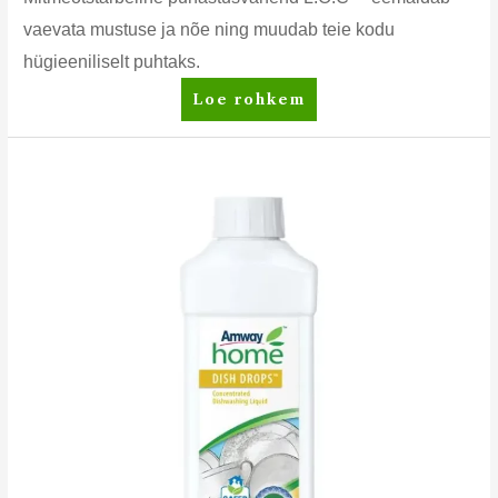
vaevata mustuse ja nõe ning muudab teie kodu
hügieeniliselt puhtaks.
Amway
Loe rohkem
Home™
L.O.C.™
Universāls
tīrīšanas
šķidrums