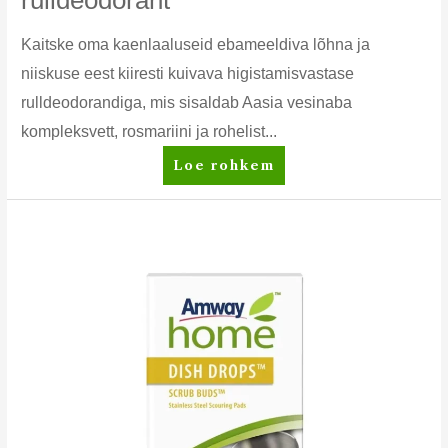
Kaitske oma kaenlaaluseid ebameeldiva lõhna ja
niiskuse eest kiiresti kuivava higistamisvastase
rulldeodorandiga, mis sisaldab Aasia vesinaba
kompleksvett, rosmariini ja rohelist...
g&h
Loe rohkem
GOODNESS
&
HEALTH™
Protect
Higistamisvastane
rulldeodorant