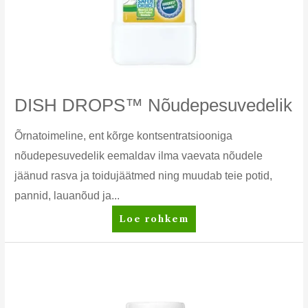
DISH DROPS™ Nõudepesuvedelik
Õrnatoimeline, ent kõrge kontsentratsiooniga
nõudepesuvedelik eemaldav ilma vaevata nõudele
jäänud rasva ja toidujäätmed ning muudab teie potid,
pannid, lauanõud ja...
DISH
Loe rohkem
DROPS™
Nõudepesuvedelik