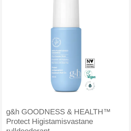
g&h GOODNESS & HEALTH™
Protect Higistamisvastane
rulldeodorant