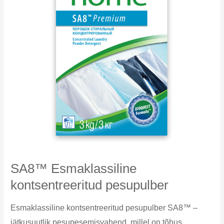
SA8™ Esmaklassiline
kontsentreeritud pesupulber
Esmaklassiline kontsentreeritud pesupulber SA8™ –
jätkusuutlik pesupesemisvahend, millel on tõhus