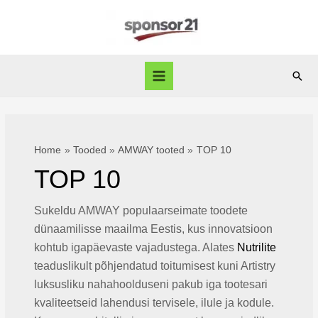
Skip
to
content
Sear
Main
Menu
Home
Tooded
AMWAY tooted
TOP 10
TOP 10
Sukeldu AMWAY populaarseimate toodete
dünaamilisse maailma Eestis, kus innovatsioon
kohtub igapäevaste vajadustega. Alates
Nutrilite
teaduslikult põhjendatud toitumisest kuni Artistry
luksusliku nahahoolduseni pakub iga tootesari
kvaliteetseid lahendusi tervisele, ilule ja kodule.