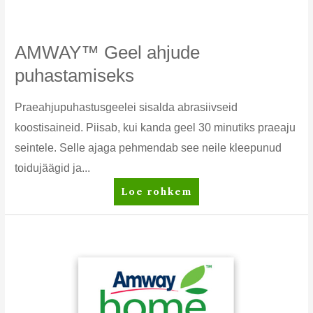
AMWAY™ Geel ahjude
puhastamiseks
Praeahjupuhastusgeelei sisalda abrasiivseid
koostisaineid. Piisab, kui kanda geel 30 minutiks praeaju
seintele. Selle ajaga pehmendab see neile kleepunud
toidujäägid ja...
AMWAY™
Loe rohkem
Geel
ahjude
puhastamiseks