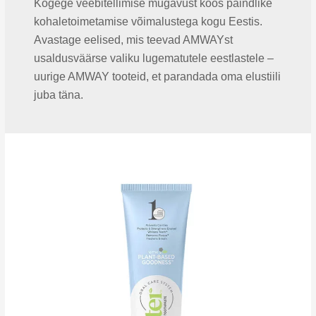
Kogege veebitellimise mugavust koos paindlike
kohaletoimetamise võimalustega kogu Eestis.
Avastage eelised, mis teevad AMWAYst
usaldusväärse valiku lugematutele eestlastele –
uurige AMWAY tooteid, et parandada oma elustiili
juba täna.