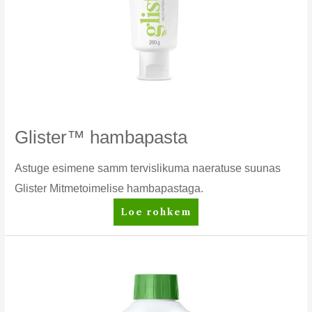
Glister™ hambapasta
Astuge esimene samm tervislikuma naeratuse suunas
Glister Mitmetoimelise hambapastaga.
Glister™
Loe rohkem
hambapasta