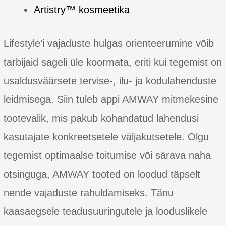
Artistry™ kosmeetika
Lifestyle’i vajaduste hulgas orienteerumine võib
tarbijaid sageli üle koormata, eriti kui tegemist on
usaldusväärsete tervise-, ilu- ja kodulahenduste
leidmisega. Siin tuleb appi AMWAY mitmekesine
tootevalik, mis pakub kohandatud lahendusi
kasutajate konkreetsetele väljakutsetele. Olgu
tegemist optimaalse toitumise või särava naha
otsinguga, AMWAY tooted on loodud täpselt
nende vajaduste rahuldamiseks. Tänu
kaasaegsele teadusuuringutele ja looduslikele