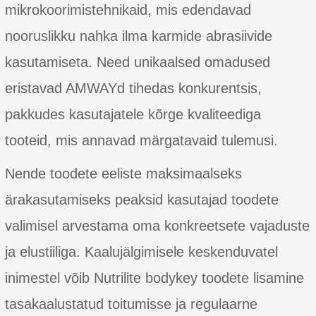
mikrokoorimistehnikaid, mis edendavad
nooruslikku nahka ilma karmide abrasiivide
kasutamiseta. Need unikaalsed omadused
eristavad AMWAYd tihedas konkurentsis,
pakkudes kasutajatele kõrge kvaliteediga
tooteid, mis annavad märgatavaid tulemusi.
Nende toodete eeliste maksimaalseks
ärakasutamiseks peaksid kasutajad toodete
valimisel arvestama oma konkreetsete vajaduste
ja elustiiliga. Kaalujälgimisele keskenduvatel
inimestel võib Nutrilite bodykey toodete lisamine
tasakaalustatud toitumisse ja regulaarne