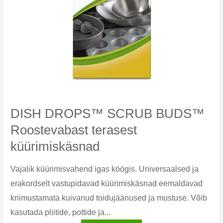
DISH DROPS™ SCRUB BUDS™
Roostevabast terasest
küürimiskäsnad
Vajalik küürimisvahend igas köögis. Universaalsed ja
erakordselt vastupidavad küürimiskäsnad eemaldavad
kriimustamata kuivanud toidujäänused ja mustuse. Võib
kasutada pliitide, pottide ja...