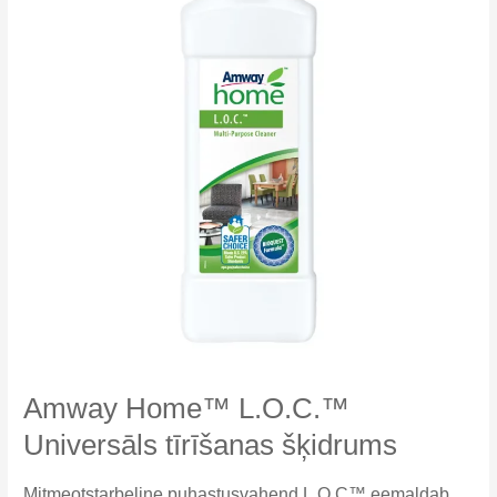
Amway Home™ L.O.C.™
Universāls tīrīšanas šķidrums
Mitmeotstarbeline puhastusvahend L.O.C™ eemaldab