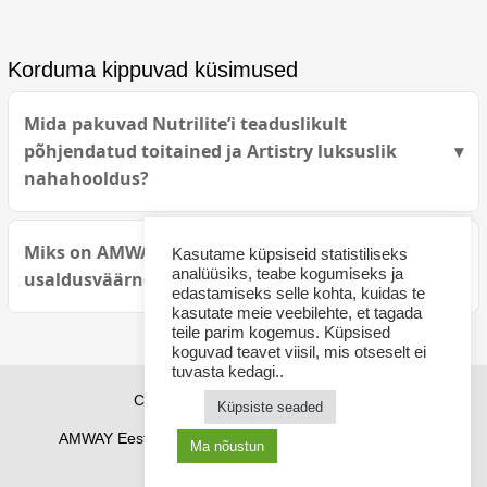
Korduma kippuvad küsimused
Mida pakuvad Nutrilite’i teaduslikult
põhjendatud toitained ja Artistry luksuslik
nahahooldus?
Miks on AMWAY paljude eestlaste jaoks
Kasutame küpsiseid statistiliseks
analüüsiks, teabe kogumiseks ja
usaldusväärne valik?
edastamiseks selle kohta, kuidas te
kasutate meie veebilehte, et tagada
teile parim kogemus. Küpsised
koguvad teavet viisil, mis otseselt ei
tuvasta kedagi..
Copyright © 2026 sponsor21.ee
Küpsiste seaded
AMWAY Eestis
AMWAY tooted
Kuidas osta
Ma nõustun
Reeglid
Cookie Policy