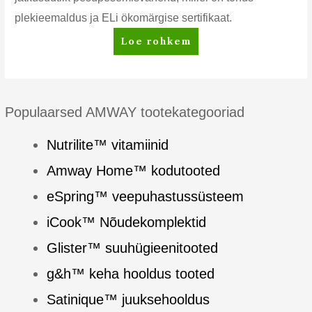
plekieemaldus ja ELi ökomärgise sertifikaat.
SA8™
Loe rohkem
Esmaklassiline
kontsentreeritud
pesupulber
Populaarsed AMWAY tootekategooriad
Nutrilite™ vitamiinid
Amway Home™ kodutooted
eSpring™ veepuhastussüsteem
iCook™ Nõudekomplektid
Glister™ suuhügieenitooted
g&h™ keha hooldus tooted
Satinique™ juuksehooldus