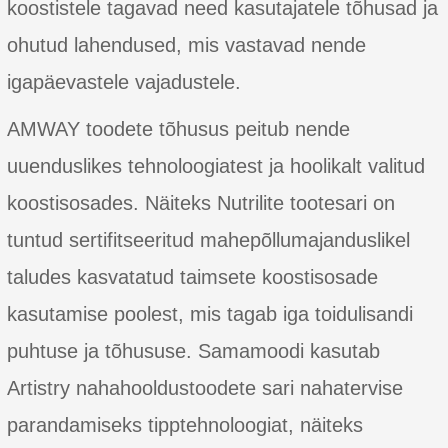
koostistele tagavad need kasutajatele tõhusad ja
ohutud lahendused, mis vastavad nende
igapäevastele vajadustele.
AMWAY toodete tõhusus peitub nende
uuenduslikes tehnoloogiatest ja hoolikalt valitud
koostisosades. Näiteks Nutrilite tootesari on
tuntud sertifitseeritud mahepõllumajanduslikel
taludes kasvatatud taimsete koostisosade
kasutamise poolest, mis tagab iga toidulisandi
puhtuse ja tõhususe. Samamoodi kasutab
Artistry nahahooldustoodete sari nahatervise
parandamiseks tipptehnoloogiat, näiteks