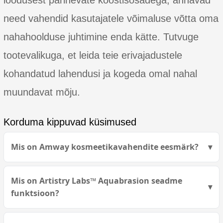
loodusest pärinevate koostisosadega, annavad
need vahendid kasutajatele võimaluse võtta oma
nahahoolduse juhtimine enda kätte. Tutvuge
tootevalikuga, et leida teie erivajadustele
kohandatud lahendusi ja kogeda omal nahal
muundavat mõju.
Korduma kippuvad küsimused
Mis on Amway kosmeetikavahendite eesmärk?
Mis on Artistry Labs™ Aquabrasion seadme
funktsioon?