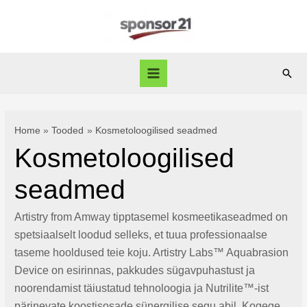
Skip
to
content
Sear
Main
Menu
Home
Tooded
Kosmetoloogilised seadmed
Kosmetoloogilised
seadmed
Artistry from Amway tipptasemel kosmeetikaseadmed on
spetsiaalselt loodud selleks, et tuua professionaalse
taseme hooldused teie koju. Artistry Labs™ Aquabrasion
Device on esirinnas, pakkudes sügavpuhastust ja
noorendamist täiustatud tehnoloogia ja Nutrilite™-ist
pärinevate koostisosade sünergilise segu abil. Kogege