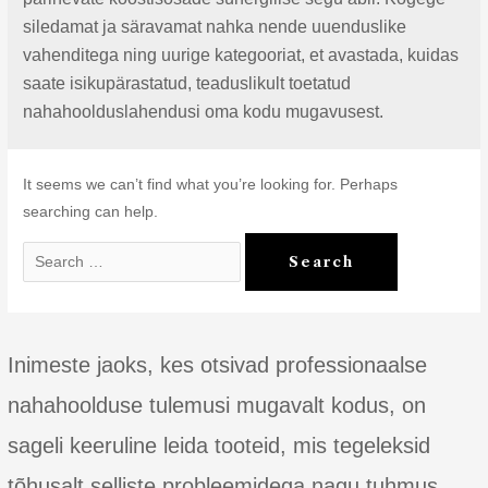
siledamat ja säravamat nahka nende uuenduslike
vahenditega ning uurige kategooriat, et avastada, kuidas
saate isikupärastatud, teaduslikult toetatud
nahahoolduslahendusi oma kodu mugavusest.
It seems we can’t find what you’re looking for. Perhaps
searching can help.
Search
for:
Inimeste jaoks, kes otsivad professionaalse
nahahoolduse tulemusi mugavalt kodus, on
sageli keeruline leida tooteid, mis tegeleksid
tõhusalt selliste probleemidega nagu tuhmus,