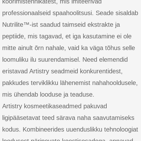
koorimistehnikatest, mis imiteerivad
professionaalseid spaahoolitsusi. Seade sisaldab
Nutrilite™-ist saadud taimseid ekstrakte ja
peptiide, mis tagavad, et iga kasutamine ei ole
mitte ainult õrn nahale, vaid ka väga tõhus selle
loomuliku ilu suurendamisel. Need elemendid
eristavad Artistry seadmeid konkurentidest,
pakkudes terviklikku lähenemist nahahooldusele,
mis ühendab looduse ja teaduse.
Artistry kosmeetikaseadmed pakuvad
ligipääsetavat teed särava naha saavutamiseks
kodus. Kombineerides uuenduslikku tehnoloogiat