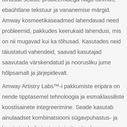
ebaühtlane tekstuur ja vananemise märgid.
Amway kosmeetikaseadmed lahendavad need
probleemid, pakkudes keerukaid lahendusi, mis
on nii mugavad kui ka tõhusad. Kasutades neid
täiustatud vahendeid, saavad kasutajad
saavutada värskendatud ja noorusliku jume
hõlpsamalt ja järjepidevalt.
Amway Artistry Labs™-i pakkumiste eripära on
nende tipptasemel tehnoloogia ja esmaklassiliste
koostisainete integreerimine. Seade kasutab
ainulaadset kombinatsiooni sügavpuhastus- ja