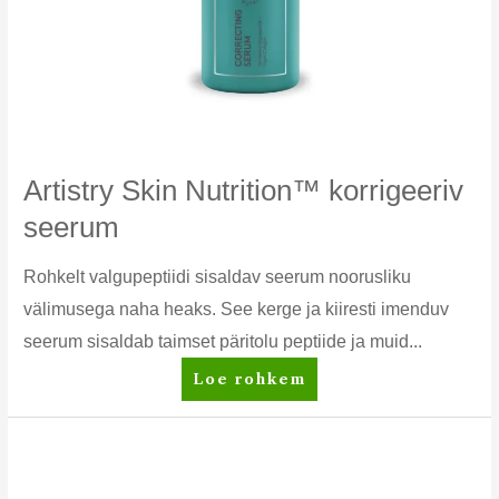
Artistry Skin Nutrition™ korrigeeriv
seerum
Rohkelt valgupeptiidi sisaldav seerum noorusliku
välimusega naha heaks. See kerge ja kiiresti imenduv
seerum sisaldab taimset päritolu peptiide ja muid...
Artistry
Loe rohkem
Skin
Nutrition™
korrigeeriv
seerum