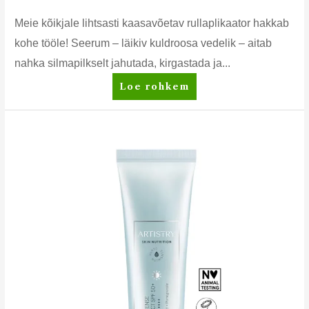
Meie kõikjale lihtsasti kaasavõetav rullaplikaator hakkab
kohe tööle! Seerum – läikiv kuldroosa vedelik – aitab
nahka silmapilkselt jahutada, kirgastada ja...
Artistry
Loe rohkem
Studio™
Rõhutav
+
jahutav
silmaümbrusseerum