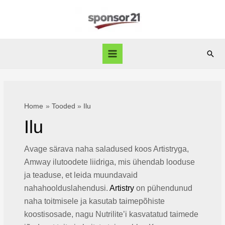
Skip
to
content
Sear
Main
Menu
Home
Tooded
Ilu
Ilu
Avage särava naha saladused koos Artistryga,
Amway ilutoodete liidriga, mis ühendab looduse
ja teaduse, et leida muundavaid
nahahoolduslahendusi.
Artistry
on pühendunud
naha toitmisele ja kasutab taimepõhiste
koostisosade, nagu Nutrilite’i kasvatatud taimede