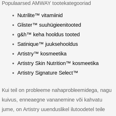
Defense
Populaarsed AMWAY tootekategooriad
UV
Protect
Nutrilite™ vitamiinid
SPF
Glister™ suuhügieenitooted
50+
g&h™ keha hooldus tooted
Satinique™ juuksehooldus
Artistry™ kosmeetika
Artistry Skin Nutrition™ kosmeetika
Artistry Signature Select™
Kui teil on probleeme nahaprobleemidega, nagu
kuivus, enneaegne vananemine või kahvatu
jume, on Artistry uuenduslikel ilutoodetel teile