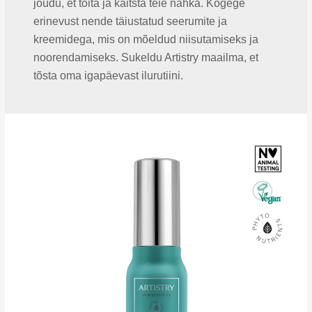
jõudu, et toita ja kaitsta teie nahka. Kogege
erinevust nende täiustatud seerumite ja
kreemidega, mis on mõeldud niisutamiseks ja
noorendamiseks. Sukeldu Artistry maailma, et
tõsta oma igapäevast ilurutiini.