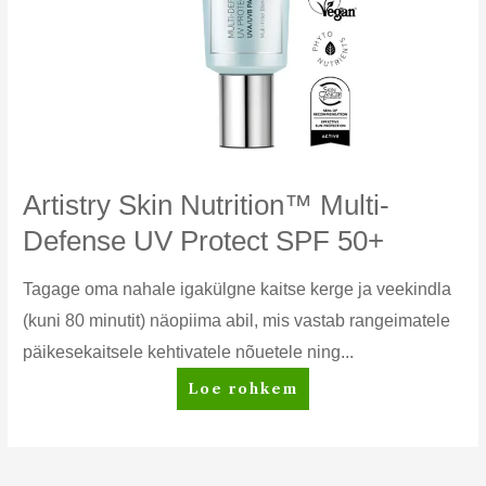
Artistry Skin Nutrition™ Multi-
Defense UV Protect SPF 50+
Tagage oma nahale igakülgne kaitse kerge ja veekindla
(kuni 80 minutit) näopiima abil, mis vastab rangeimatele
päikesekaitsele kehtivatele nõuetele ning...
Artistry
Loe rohkem
Skin
Nutrition™
Multi-