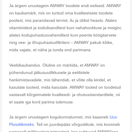
Ja ärgem unustagem AMWAY toodete endi eeliseid. AMWAY
on kaubamärk, mis on tuntud oma kvaliteetsete toodete
poolest, mis parandavad tervist, ilu ja üldist heaolu. Alates
vitamiinidest ja toidulisanditest kuni nahahoolduse ja meigini,
alates kodupuhastusvahenditest kuni peente köögitarvete
ning vee- ja õhupuhastusfiltriteni – AMWAY pakub kõike,
mida vajate, et näha ja tunda end parimana.
Veebikaubandus. Oluline on märkida, et AMWAY on
pühendunud jätkusuutlikkusele ja eetilistele
hankimistavadele, mis tähendab, et võite olla kindel, et
kasutate tooteid, mida kasutate. AMWAY tooted on toodetud
vastavalt kõrgeimatele kvaliteedi- ja ohutusstandarditele, nii
et saate iga kord parima tulemuse.
Ja ärgem unustagem kogukonnatunnet, mis kaasneb
Uus
Plussliikmeks
. Teil on juurdepääs võrgustikule, mis koosneb
sarnaselt mõtlevatest inimestest, kes suhtuvad AMWAYsse