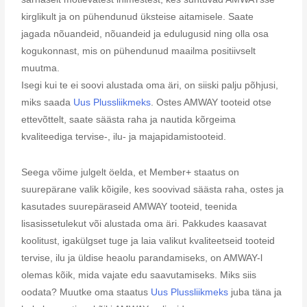
kirglikult ja on pühendunud üksteise aitamisele. Saate
jagada nõuandeid, nõuandeid ja edulugusid ning olla osa
kogukonnast, mis on pühendunud maailma positiivselt
muutma.
Isegi kui te ei soovi alustada oma äri, on siiski palju põhjusi,
miks saada
Uus Plussliikmeks
. Ostes AMWAY tooteid otse
ettevõttelt, saate säästa raha ja nautida kõrgeima
kvaliteediga tervise-, ilu- ja majapidamistooteid.
Seega võime julgelt öelda, et Member+ staatus on
suurepärane valik kõigile, kes soovivad säästa raha, ostes ja
kasutades suurepäraseid AMWAY tooteid, teenida
lisasissetulekut või alustada oma äri. Pakkudes kaasavat
koolitust, igakülgset tuge ja laia valikut kvaliteetseid tooteid
tervise, ilu ja üldise heaolu parandamiseks, on AMWAY-l
olemas kõik, mida vajate edu saavutamiseks. Miks siis
oodata? Muutke oma staatus
Uus Plussliikmeks
juba täna ja