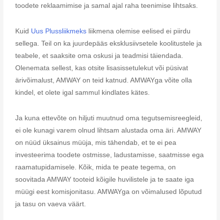
toodete reklaamimise ja samal ajal raha teenimise lihtsaks.
Kuid
Uus Plussliikmeks
liikmena olemise eelised ei piirdu
sellega. Teil on ka juurdepääs eksklusiivsetele koolitustele ja
teabele, et saaksite oma oskusi ja teadmisi täiendada.
Olenemata sellest, kas otsite lisasissetulekut või püsivat
ärivõimalust, AMWAY on teid katnud. AMWAYga võite olla
kindel, et olete igal sammul kindlates kätes.
Ja kuna ettevõte on hiljuti muutnud oma tegutsemisreegleid,
ei ole kunagi varem olnud lihtsam alustada oma äri. AMWAY
on nüüd üksainus müüja, mis tähendab, et te ei pea
investeerima toodete ostmisse, ladustamisse, saatmisse ega
raamatupidamisele. Kõik, mida te peate tegema, on
soovitada AMWAY tooteid kõigile huvilistele ja te saate iga
müügi eest komisjonitasu. AMWAYga on võimalused lõputud
ja tasu on vaeva väärt.