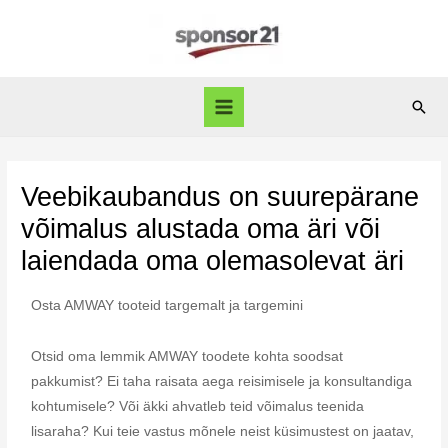
Veebikaubandus on suurepärane
võimalus alustada oma äri või
laiendada oma olemasolevat äri
Osta AMWAY tooteid targemalt ja targemini
Otsid oma lemmik AMWAY toodete kohta soodsat
pakkumist? Ei taha raisata aega reisimisele ja konsultandiga
kohtumisele? Või äkki ahvatleb teid võimalus teenida
lisaraha? Kui teie vastus mõnele neist küsimustest on jaatav,