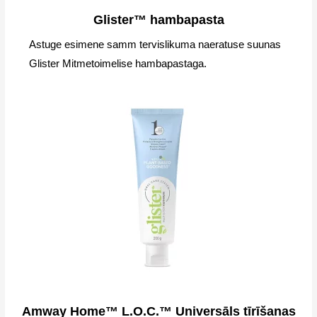
Glister™ hambapasta
Astuge esimene samm tervislikuma naeratuse suunas
Glister Mitmetoimelise hambapastaga.
Amway Home™ L.O.C.™ Universāls tīrīšanas