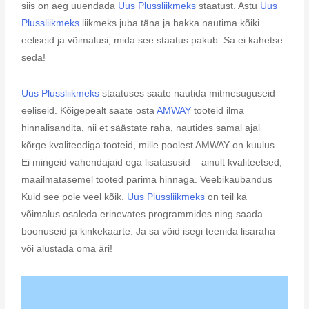
siis on aeg uuendada
Uus Plussliikmeks
staatust. Astu
Uus
Plussliikmeks
liikmeks juba täna ja hakka nautima kõiki
eeliseid ja võimalusi, mida see staatus pakub. Sa ei kahetse
seda!
Uus Plussliikmeks
staatuses saate nautida mitmesuguseid
eeliseid. Kõigepealt saate osta
AMWAY
tooteid ilma
hinnalisandita, nii et säästate raha, nautides samal ajal
kõrge kvaliteediga tooteid, mille poolest AMWAY on kuulus.
Ei mingeid vahendajaid ega lisatasusid – ainult kvaliteetsed,
maailmatasemel tooted parima hinnaga. Veebikaubandus
Kuid see pole veel kõik.
Uus Plussliikmeks
on teil ka
võimalus osaleda erinevates programmides ning saada
boonuseid ja kinkekaarte. Ja sa võid isegi teenida lisaraha
või alustada oma äri!