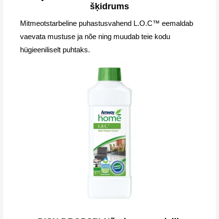
šķidrums
Mitmeotstarbeline puhastusvahend L.O.C™ eemaldab
vaevata mustuse ja nõe ning muudab teie kodu
hügieeniliselt puhtaks.