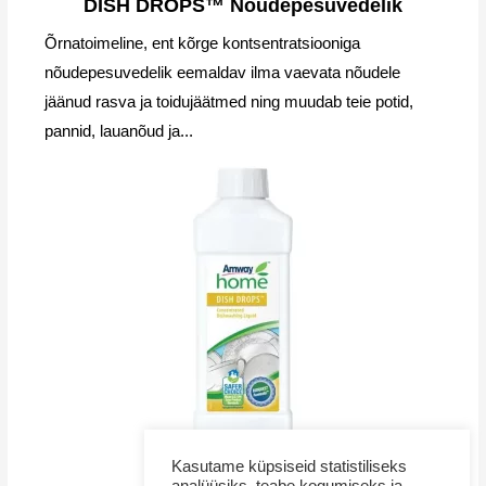
DISH DROPS™ Nõudepesuvedelik
Õrnatoimeline, ent kõrge kontsentratsiooniga
nõudepesuvedelik eemaldav ilma vaevata nõudele
jäänud rasva ja toidujäätmed ning muudab teie potid,
pannid, lauanõud ja...
Kasutame küpsiseid statistiliseks