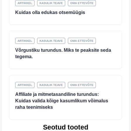
ARTIKKEL
KASULIK TEAVE
OMA ETTEVÕTE
Kuidas olla edukas otsemüügis
ARTIKKEL
KASULIK TEAVE
OMA ETTEVÕTE
Võrgustiku turundus. Miks te peaksite seda
tegema.
ARTIKKEL
KASULIK TEAVE
OMA ETTEVÕTE
Affiliate ja mitmetasandiline turundus:
Kuidas valida kõige kasumlikum võimalus
raha teenimiseks
Seotud tooted