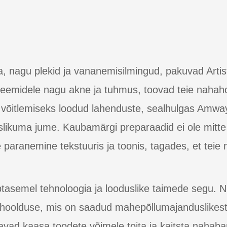
, nagu plekid ja vananemisilmingud, pakuvad Artis
leemidele nagu akne ja tuhmus, toovad teie nahahoo
 võitlemiseks loodud lahenduste, sealhulgas Amwa
ikuma jume. Kaubamärgi preparaadid ei ole mitte a
aranemine tekstuuris ja toonis, tagades, et teie 
ipptasemel tehnoloogia ja looduslike taimede segu. Nu
 hoolduse, mis on saadud mahepõllumajanduslikest 
avad kaasa toodete võimele toita ja kaitsta nahabar