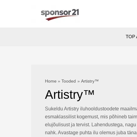
Skip
to
content
TOP 
Home
Tooded
Artistry™
Artistry™
Sukeldu Artistry iluhooldustoodete maailm
esmaklassilist kogemust, mis põhineb taimset
elujõulisust ja tervist. Lahendustega, nag
nahk. Avastage puhta ilu olemus juba tän