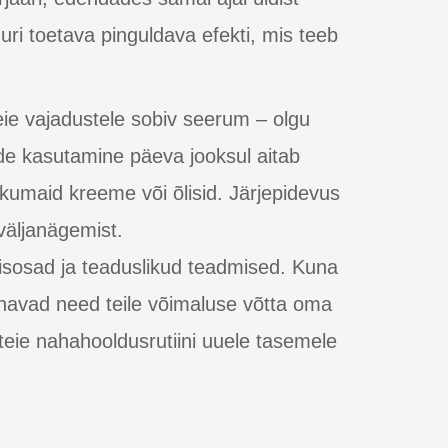
ri toetava pinguldava efekti, mis teeb
ie vajadustele sobiv seerum – olgu
de kasutamine päeva jooksul aitab
kumaid kreeme või õlisid. Järjepidevus
väljanägemist.
tisosad ja teaduslikud teadmised. Kuna
nnavad need teile võimaluse võtta oma
b teie nahahooldusrutiini uuele tasemele