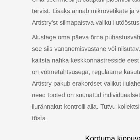
tervist. Lisaks annab mikrovetikate ja
Artistry’st silmapaistva valiku ilutööstu
Alustage oma päeva õrna puhastusvahen
see siis vananemisvastane või niisuta
kaitsta nahka keskkonnastresside eest
on võtmetähtsusega; regulaarne kasut
Artistry pakub erakordset valikut ilul
need tooted on suunatud individuaalset
ilurännakut kontrolli alla. Tutvu kollek
tõsta.
Korduma kippuv