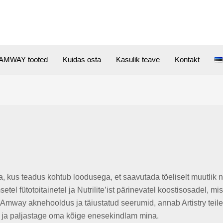
AMWAY tooted
Kuidas osta
Kasulik teave
Kontakt
a, kus teadus kohtub loodusega, et saavutada tõeliselt muutlik
el fütotoitainetel ja Nutrilite’ist pärinevatel koostisosadel, mis
u Amway aknehooldus ja täiustatud seerumid, annab Artistry teil
a ja paljastage oma kõige enesekindlam mina.