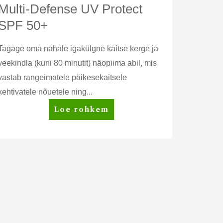
Multi-Defense UV Protect
SPF 50+
Tagage oma nahale igakülgne kaitse kerge ja
veekindla (kuni 80 minutit) näopiima abil, mis
vastab rangeimatele päikesekaitsele
kehtivatele nõuetele ning...
Artistry
Loe rohkem
Skin
Nutrition™
Multi-
Defense
UV
Protect
SPF
50+