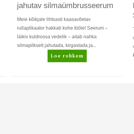
jahutav silmaümbrusseerum
Meie kõikjale lihtsasti kaasavõetav
rullaplikaator hakkab kohe tööle! Seerum –
läikiv kuldroosa vedelik – aitab nahka
silmapilkselt jahutada, kirgastada ja...
Artistry
Loe rohkem
Studio™
Rõhutav
+
jahutav
silmaümbrusseerum