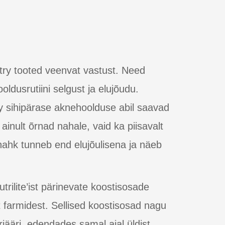
try tooted veenvat vastust. Need
ldusrutiini selgust ja elujõudu.
y sihipärase aknehoolduse abil saavad
inult õrnad nahale, vaid ka piisavalt
nahk tunneb end elujõulisena ja näeb
trilite’ist pärinevate koostisosade
farmidest. Sellised koostisosad nagu
jääri, edendades samal ajal üldist