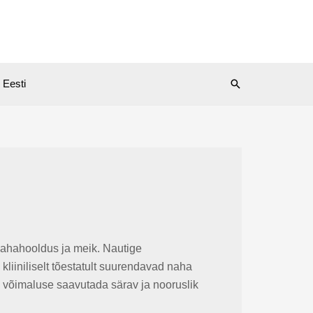
Search
Eesti
 nahahooldus ja meik. Nautige
 kliiniliselt tõestatult suurendavad naha
e võimaluse saavutada särav ja nooruslik