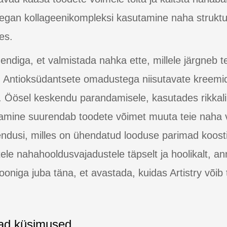
 vegan kollageenikompleksi kasutamine naha struktuu
ses.
diga, et valmistada nahka ette, millele järgneb te
v. Antioksüdantsete omadustega niisutavate kreemi
. Öösel keskendu parandamisele, kasutades rikkali
amine suurendab toodete võimet muuta teie naha 
ahendusi, milles on ühendatud looduse parimad koos
ele nahahooldusvajadustele täpselt ja hoolikalt, a
tsiooniga juba täna, et avastada, kuidas Artistry või
ad küsimused