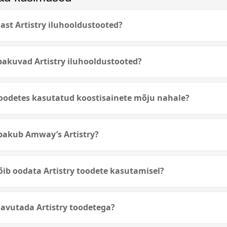
st Artistry iluhooldustooted?
pakuvad Artistry iluhooldustooted?
 toodetes kasutatud koostisainete mõju nahale?
 pakub Amway’s Artistry?
võib oodata Artistry toodete kasutamisel?
avutada Artistry toodetega?