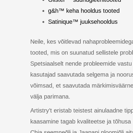
g&h™ keha hooldus tooted
Satinique™ juuksehooldus
Neile, kes võitlevad nahaprobleemidega
tooted, mis on suunatud sellistele prob
Spetsiaalselt nende probleemide vastu
kasutajad saavutada selgema ja noorusl
võimsad, et saavutada märkimisväärne p
välja parimana.
Artistry’t eristab teistest ainulaadne t
kaasamine tagab kvaliteetse ja tõhusa
Chia seemneõli ja Jaapani ploomiõli ait