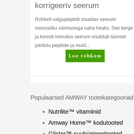
korrigeeriv seerum
Rohkelt valgupeptiidi sisaldav seerum
noorusliku välimusega naha heaks. See kerge
ja kiiresti imenduv seerum sisaldab taimset
päritolu peptiide ja muid...
Artistry
Loe rohkem
Skin
Nutrition™
korrigeeriv
seerum
Populaarsed AMWAY tootekategooriad
Nutrilite™ vitamiinid
Amway Home™ kodutooted
Glister™ suuhügieenitooted