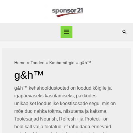
Skip
to
content
Sear
Main
Menu
Home
Tooded
Kaubamärgid
g&h™
g&h™
g&h™ kehahooldustooted on loodud kõigile ja
igapäevaseks kasutamiseks, pakkudes
unikaalset looduslike koostisosade segu, mis on
mõeldud nahka toitma, niisutama ja kaitsma.
Tootesarjad Nourish, Refresh+ ja Protect+ on
hoolikalt välja töötatud, et rahuldada erinevaid