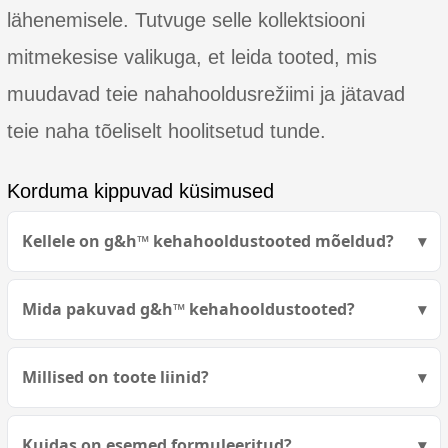
lähenemisele. Tutvuge selle kollektsiooni
mitmekesise valikuga, et leida tooted, mis
muudavad teie nahahooldusrežiimi ja jätavad
teie naha tõeliselt hoolitsetud tunde.
Korduma kippuvad küsimused
Kellele on g&h™ kehahooldustooted mõeldud?
Mida pakuvad g&h™ kehahooldustooted?
Millised on toote liinid?
Kuidas on esemed formuleeritud?