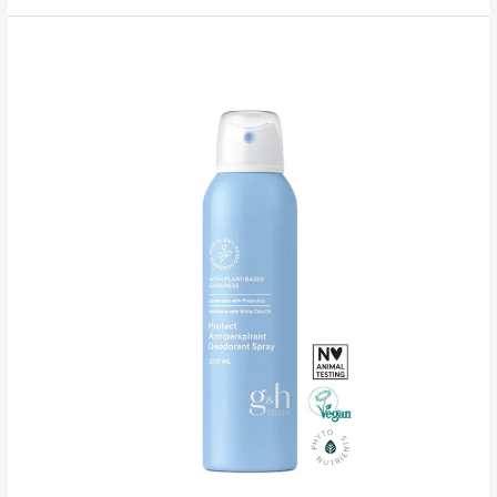
GOODNESS
&
HEALTH™
Protect
Higistamisvastane
rulldeodorant