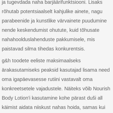
ja tugevdada naha barjäärifunktsiooni. Lisaks
rõhutab potentsiaalselt kahjulike ainete, nagu
parabeenide ja kunstlike värvainete puudumine
nende keskendumist ohutute, kuid tõhusate
nahahoolduslahenduste pakkumisele, mis
paistavad silma tihedas konkurentsis.
g&h toodete eeliste maksimaalseks
ärakasutamiseks peaksid kasutajad lisama need
oma igapäevasesse rutiini vastavalt oma
konkreetsetele vajadustele. Näiteks võib Nourish
Body Lotion’i kasutamine kohe pärast duši all
käimist aidata niiskust nahas hoida, samas kui