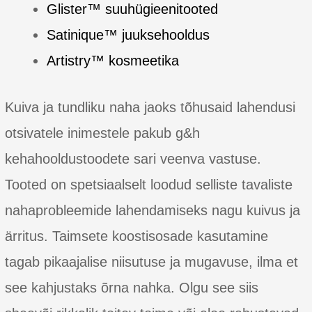
Glister™ suuhügieenitooted
Satinique™ juuksehooldus
Artistry™ kosmeetika
Kuiva ja tundliku naha jaoks tõhusaid lahendusi
otsivatele inimestele pakub g&h
kehahooldustoodete sari veenva vastuse.
Tooted on spetsiaalselt loodud selliste tavaliste
nahaprobleemide lahendamiseks nagu kuivus ja
ärritus. Taimsete koostisosade kasutamine
tagab pikaajalise niisutuse ja mugavuse, ilma et
see kahjustaks õrna nahka. Olgu see siis