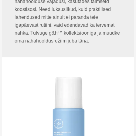
nahahoolduse vajadusi, kasutades taimseid
koostisosi. Need luksuslikud, kuid praktilised
lahendused mitte ainult ei paranda teie
igapäevast rutiini, vaid edendavad ka tervemat
nahka. Tutvuge g&h™ kollektsiooniga ja muudke
oma nahahooldusrežiim juba täna.