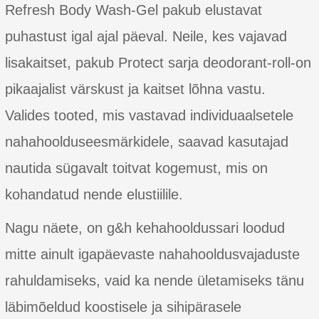
Refresh Body Wash-Gel pakub elustavat
puhastust igal ajal päeval. Neile, kes vajavad
lisakaitset, pakub Protect sarja deodorant-roll-on
pikaajalist värskust ja kaitset lõhna vastu.
Valides tooted, mis vastavad individuaalsetele
nahahoolduseesmärkidele, saavad kasutajad
nautida sügavalt toitvat kogemust, mis on
kohandatud nende elustiilile.
Nagu näete, on g&h kehahooldussari loodud
mitte ainult igapäevaste nahahooldusvajaduste
rahuldamiseks, vaid ka nende ületamiseks tänu
läbimõeldud koostisele ja sihipärasele