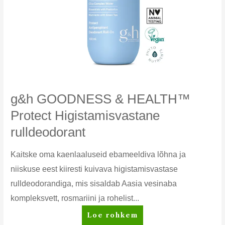
g&h GOODNESS & HEALTH™
Protect Higistamisvastane
rulldeodorant
Kaitske oma kaenlaaluseid ebameeldiva lõhna ja
niiskuse eest kiiresti kuivava higistamisvastase
rulldeodorandiga, mis sisaldab Aasia vesinaba
kompleksvett, rosmariini ja rohelist...
g&h
Loe rohkem