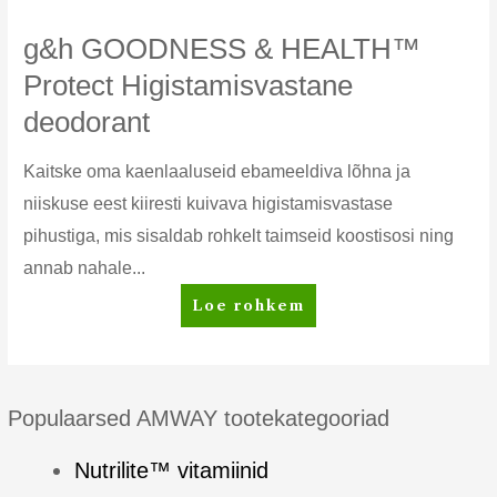
g&h GOODNESS & HEALTH™
Protect Higistamisvastane
deodorant
Kaitske oma kaenlaaluseid ebameeldiva lõhna ja
niiskuse eest kiiresti kuivava higistamisvastase
pihustiga, mis sisaldab rohkelt taimseid koostisosi ning
annab nahale...
g&h
Loe rohkem
GOODNESS
&
HEALTH™
Protect
Populaarsed AMWAY tootekategooriad
Higistamisvastane
deodorant
Nutrilite™ vitamiinid