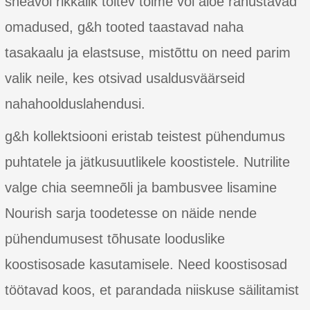
sheavõi rikkalik toitev toime või aloe rahustavad
omadused, g&h tooted taastavad naha
tasakaalu ja elastsuse, mistõttu on need parim
valik neile, kes otsivad usaldusväärseid
nahahoolduslahendusi.
g&h kollektsiooni eristab teistest pühendumus
puhtatele ja jätkusuutlikele koostistele. Nutrilite
valge chia seemneõli ja bambusvee lisamine
Nourish sarja toodetesse on näide nende
pühendumusest tõhusate looduslike
koostisosade kasutamisele. Need koostisosad
töötavad koos, et parandada niiskuse säilitamist