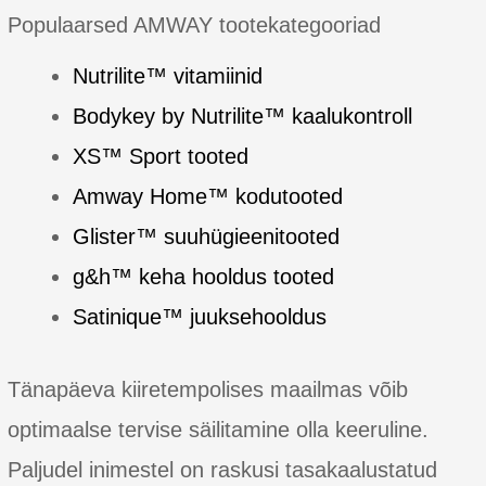
Populaarsed AMWAY tootekategooriad
Nutrilite™ vitamiinid
Bodykey by Nutrilite™ kaalukontroll
XS™ Sport tooted
Amway Home™ kodutooted
Glister™ suuhügieenitooted
g&h™ keha hooldus tooted
Satinique™ juuksehooldus
Tänapäeva kiiretempolises maailmas võib
optimaalse tervise säilitamine olla keeruline.
Paljudel inimestel on raskusi tasakaalustatud