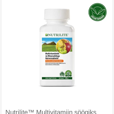
Nutrilite™ Multivitamiin söögiks