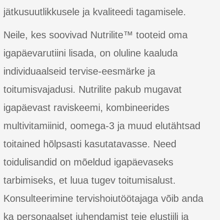
jätkusuutlikkusele ja kvaliteedi tagamisele.
Neile, kes soovivad Nutrilite™ tooteid oma
igapäevarutiini lisada, on oluline kaaluda
individuaalseid tervise-eesmärke ja
toitumisvajadusi. Nutrilite pakub mugavat
igapäevast raviskeemi, kombineerides
multivitamiinid, oomega-3 ja muud elutähtsad
toitained hõlpsasti kasutatavasse. Need
toidulisandid on mõeldud igapäevaseks
tarbimiseks, et luua tugev toitumisalust.
Konsulteerimine tervishoiutöötajaga võib anda
ka personaalset juhendamist teie elustiili ja