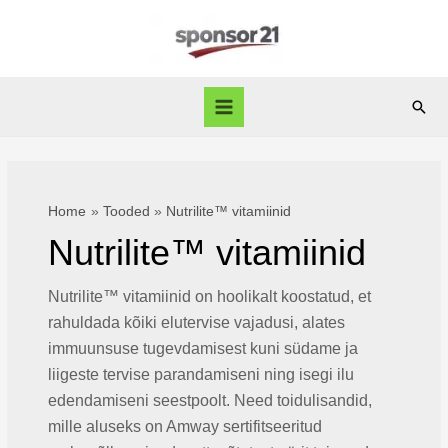
Skip
to
content
Sear
Main
Menu
Home
Tooded
Nutrilite™ vitamiinid
Nutrilite™ vitamiinid
Nutrilite™ vitamiinid on hoolikalt koostatud, et
rahuldada kõiki elutervise vajadusi, alates
immuunsuse tugevdamisest kuni südame ja
liigeste tervise parandamiseni ning isegi ilu
edendamiseni seestpoolt. Need toidulisandid,
mille aluseks on Amway sertifitseeritud