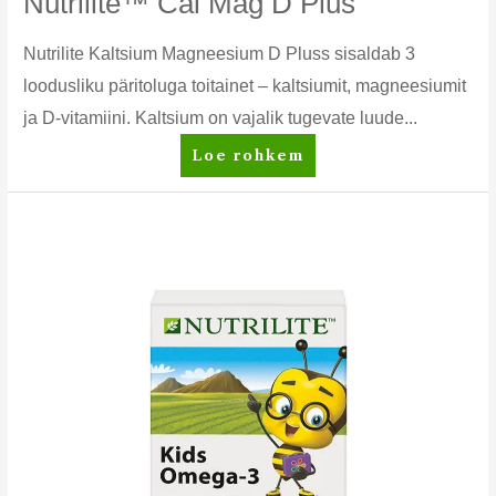
Nutrilite™ Cal Mag D Plus
Nutrilite Kaltsium Magneesium D Pluss sisaldab 3
loodusliku päritoluga toitainet – kaltsiumit, magneesiumit
ja D-vitamiini. Kaltsium on vajalik tugevate luude...
Nutrilite™
Loe rohkem
Cal
Mag
D
Plus