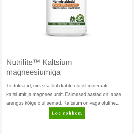
Nutrilite™ Kaltsium
magneesiumiga
Toidulisand, mis sisaldab kahte olulist mineraali:
kaltsiumit ja magneesiumit. Esimesed aastad on lapse
arengus kõige olulisemad. Kaltsium on väga oluline...
Nutrilite™
Loe rohkem
Kaltsium
magneesiumiga