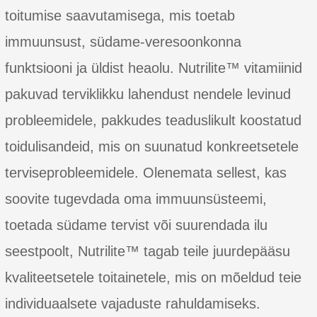
toitumise saavutamisega, mis toetab
immuunsust, südame-veresoonkonna
funktsiooni ja üldist heaolu. Nutrilite™ vitamiinid
pakuvad terviklikku lahendust nendele levinud
probleemidele, pakkudes teaduslikult koostatud
toidulisandeid, mis on suunatud konkreetsetele
terviseprobleemidele. Olenemata sellest, kas
soovite tugevdada oma immuunsüsteemi,
toetada südame tervist või suurendada ilu
seestpoolt, Nutrilite™ tagab teile juurdepääsu
kvaliteetsetele toitainetele, mis on mõeldud teie
individuaalsete vajaduste rahuldamiseks.