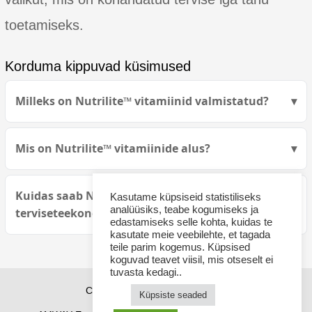
toetamiseks.
Korduma kippuvad küsimused
Milleks on Nutrilite™ vitamiinid valmistatud?
Mis on Nutrilite™ vitamiinide alus?
Kuidas saab Nutrilite™ muuta teie
Kasutame küpsiseid statistiliseks
analüüsiks, teabe kogumiseks ja
terviseteekonda?
edastamiseks selle kohta, kuidas te
kasutate meie veebilehte, et tagada
teile parim kogemus. Küpsised
koguvad teavet viisil, mis otseselt ei
tuvasta kedagi..
Copyright © 2026 sponsor21.ee
Küpsiste seaded