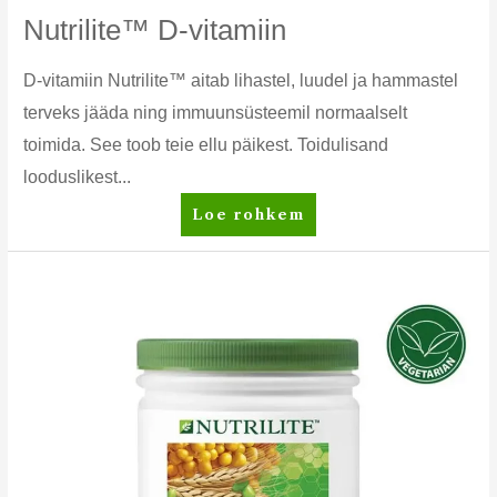
Nutrilite™ D-vitamiin
D-vitamiin Nutrilite™ aitab lihastel, luudel ja hammastel
terveks jääda ning immuunsüsteemil normaalselt
toimida. See toob teie ellu päikest. Toidulisand
looduslikest...
Nutrilite™
Loe rohkem
D-
vitamiin