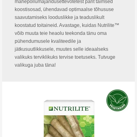
mahepõllumajandusettevõtetest pärit taimsed
koostisosad, ühendavad optimaalse tõhususe
saavutamiseks looduslikke ja teaduslikult
koostatud toitaineid. Avastage, kuidas Nutrilite™
võib muuta teie heaolu teekonda tänu oma
pühendumusele kvaliteedile ja
jätkusuutlikkusele, muutes selle ideaalseks
valikuks terviklikuks tervise toetuseks. Tutvuge
valikuga juba täna!