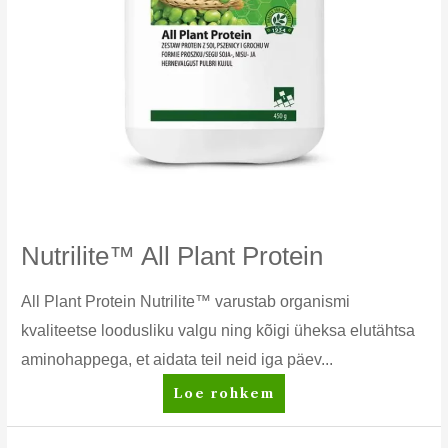
Nutrilite™ All Plant Protein
All Plant Protein Nutrilite™ varustab organismi
kvaliteetse loodusliku valgu ning kõigi üheksa elutähtsa
aminohappega, et aidata teil neid iga päev...
Nutrilite™
Loe rohkem
All
Plant