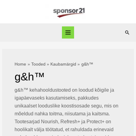
Skip
to
content
Sear
Main
Menu
Home
Tooded
Kaubamärgid
g&h™
g&h™
g&h™ kehahooldustooted on loodud kõigile ja
igapäevaseks kasutamiseks, pakkudes
unikaalset looduslike koostisosade segu, mis on
mõeldud nahka toitma, niisutama ja kaitsma.
Tootesarjad Nourish, Refresh+ ja Protect+ on
hoolikalt välja töötatud, et rahuldada erinevaid