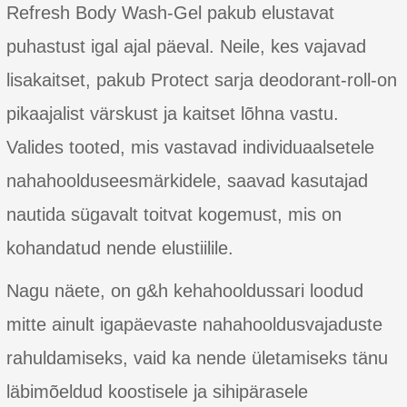
Refresh Body Wash-Gel pakub elustavat
puhastust igal ajal päeval. Neile, kes vajavad
lisakaitset, pakub Protect sarja deodorant-roll-on
pikaajalist värskust ja kaitset lõhna vastu.
Valides tooted, mis vastavad individuaalsetele
nahahoolduseesmärkidele, saavad kasutajad
nautida sügavalt toitvat kogemust, mis on
kohandatud nende elustiilile.
Nagu näete, on g&h kehahooldussari loodud
mitte ainult igapäevaste nahahooldusvajaduste
rahuldamiseks, vaid ka nende ületamiseks tänu
läbimõeldud koostisele ja sihipärasele