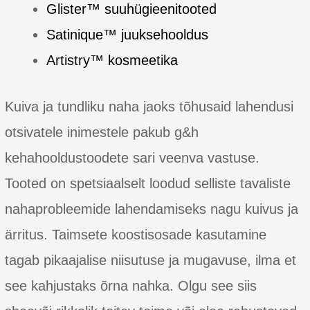
Glister™ suuhügieenitooted
Satinique™ juuksehooldus
Artistry™ kosmeetika
Kuiva ja tundliku naha jaoks tõhusaid lahendusi
otsivatele inimestele pakub g&h
kehahooldustoodete sari veenva vastuse.
Tooted on spetsiaalselt loodud selliste tavaliste
nahaprobleemide lahendamiseks nagu kuivus ja
ärritus. Taimsete koostisosade kasutamine
tagab pikaajalise niisutuse ja mugavuse, ilma et
see kahjustaks õrna nahka. Olgu see siis