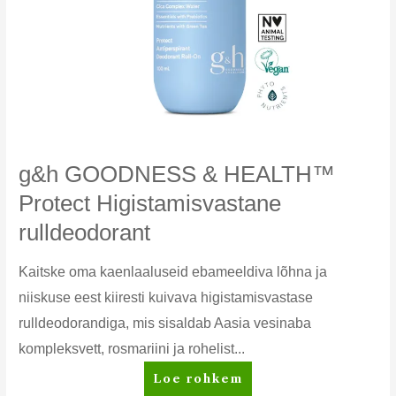
g&h GOODNESS & HEALTH™
Protect Higistamisvastane
rulldeodorant
Kaitske oma kaenlaaluseid ebameeldiva lõhna ja
niiskuse eest kiiresti kuivava higistamisvastase
rulldeodorandiga, mis sisaldab Aasia vesinaba
kompleksvett, rosmariini ja rohelist...
g&h
Loe rohkem