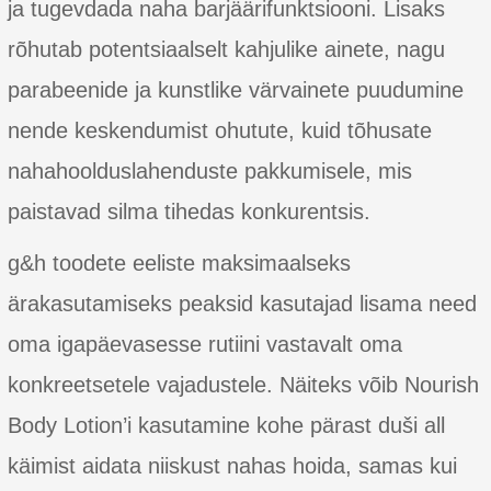
ja tugevdada naha barjäärifunktsiooni. Lisaks
rõhutab potentsiaalselt kahjulike ainete, nagu
parabeenide ja kunstlike värvainete puudumine
nende keskendumist ohutute, kuid tõhusate
nahahoolduslahenduste pakkumisele, mis
paistavad silma tihedas konkurentsis.
g&h toodete eeliste maksimaalseks
ärakasutamiseks peaksid kasutajad lisama need
oma igapäevasesse rutiini vastavalt oma
konkreetsetele vajadustele. Näiteks võib Nourish
Body Lotion’i kasutamine kohe pärast duši all
käimist aidata niiskust nahas hoida, samas kui