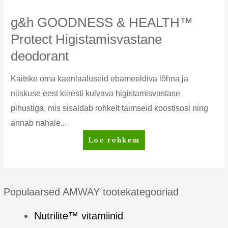
g&h GOODNESS & HEALTH™
Protect Higistamisvastane
deodorant
Kaitske oma kaenlaaluseid ebameeldiva lõhna ja
niiskuse eest kiiresti kuivava higistamisvastase
pihustiga, mis sisaldab rohkelt taimseid koostisosi ning
annab nahale...
g&h
Loe rohkem
GOODNESS
&
HEALTH™
Protect
Populaarsed AMWAY tootekategooriad
Higistamisvastane
deodorant
Nutrilite™ vitamiinid