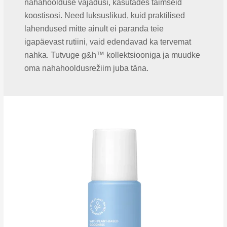
nahahoolduse vajadusi, kasutades taimseid
koostisosi. Need luksuslikud, kuid praktilised
lahendused mitte ainult ei paranda teie
igapäevast rutiini, vaid edendavad ka tervemat
nahka. Tutvuge g&h™ kollektsiooniga ja muudke
oma nahahooldusrežiim juba täna.