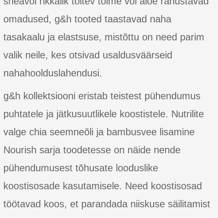
sheavõi rikkalik toitev toime või aloe rahustavad
omadused, g&h tooted taastavad naha
tasakaalu ja elastsuse, mistõttu on need parim
valik neile, kes otsivad usaldusväärseid
nahahoolduslahendusi.
g&h kollektsiooni eristab teistest pühendumus
puhtatele ja jätkusuutlikele koostistele. Nutrilite
valge chia seemneõli ja bambusvee lisamine
Nourish sarja toodetesse on näide nende
pühendumusest tõhusate looduslike
koostisosade kasutamisele. Need koostisosad
töötavad koos, et parandada niiskuse säilitamist