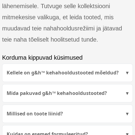
lähenemisele. Tutvuge selle kollektsiooni
mitmekesise valikuga, et leida tooted, mis
muudavad teie nahahooldusrežiimi ja jätavad
teie naha tõeliselt hoolitsetud tunde.
Korduma kippuvad küsimused
Kellele on g&h™ kehahooldustooted mõeldud?
Mida pakuvad g&h™ kehahooldustooted?
Millised on toote liinid?
Kuidas on esemed formuleeritud?