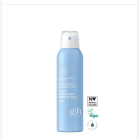
GOODNESS
&
HEALTH™
Protect
Higistamisvastane
rulldeodorant