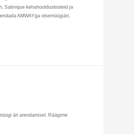
 g&h, Satinique kehahooldustooteid ja
 arendada AMWAYga otsemüügiäri,
emüügi äri arendamisel. Räägime