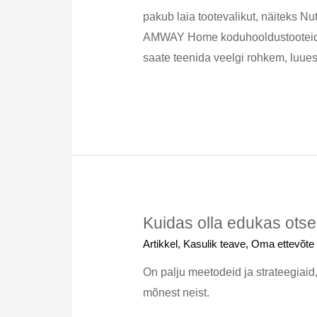
pakub laia tootevalikut, näiteks Nut
AMWAY Home koduhooldustooteid, n
saate teenida veelgi rohkem, luue
Kuidas olla edukas ots
Artikkel
,
Kasulik teave
,
Oma ettevõte
On palju meetodeid ja strateegiai
mõnest neist.