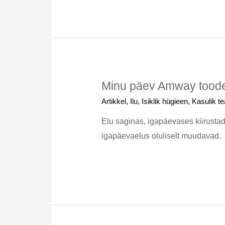
Minu päev Amway toode
Artikkel
,
Ilu
,
Isiklik hügieen
,
Kasulik t
Elu saginas, igapäevases kiirustad
igapäevaelus oluliselt muudavad.