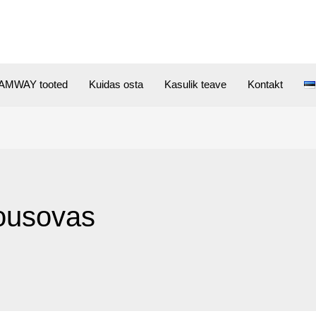
AMWAY tooted
Kuidas osta
Kasulik teave
Kontakt
ousovas