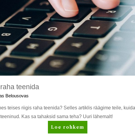
 raha teenida
as Belousovas
es teises riigis raha teenida? Selles artiklis räägime teile, kui
 teeninud. Kas sa tahaksid sama teha? Uuri lähemalt!
Kuidas
Loe rohkem
Eestis