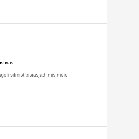
usovas
eli silmist pisiasjad, mis meie