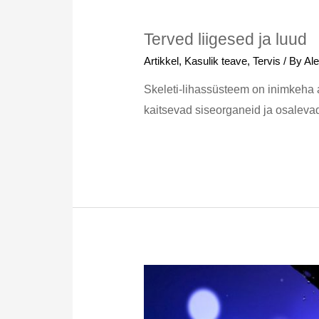
Terved liigesed ja luud
Artikkel
,
Kasulik teave
,
Tervis
/ By
Al
Skeleti-lihassüsteem on inimkeha a
kaitsevad siseorganeid ja osaleva