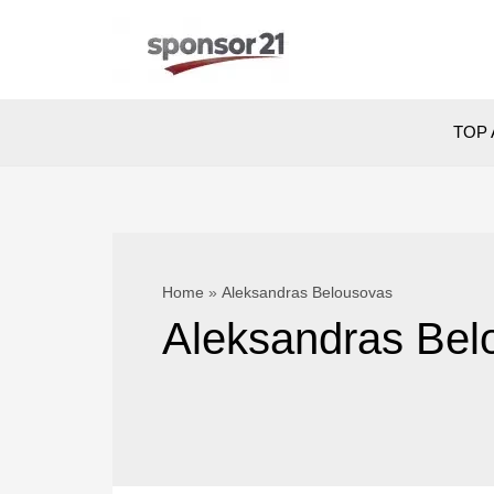
Skip
to
content
TOP 
Home
Aleksandras Belousovas
Aleksandras Bel