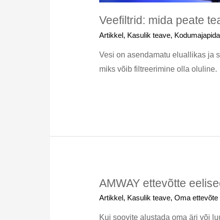
Veefiltrid: mida peate t
Artikkel
,
Kasulik teave
,
Kodumajapid
Vesi on asendamatu eluallikas ja se
miks võib filtreerimine olla oluline.
AMWAY ettevõtte eelised
Artikkel
,
Kasulik teave
,
Oma ettevõte
Kui soovite alustada oma äri või 