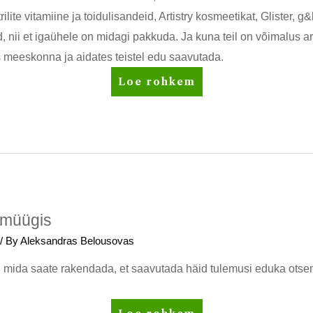
rilite vitamiine ja toidulisandeid, Artistry kosmeetikat, Glister,
ii et igaühele on midagi pakkuda. Ja kuna teil on võimalus
s meeskonna ja aidates teistel edu saavutada.
AMWAY
Loe rohkem
ettevõtte
eelised,
mis
aitavad
teil
oma
äri
emüügis
kasvatada
/ By
Aleksandras Belousovas
d, mida saate rakendada, et saavutada häid tulemusi eduka ots