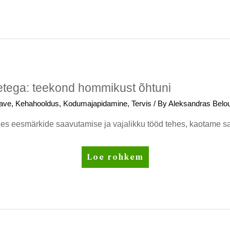
Internetis
raha
teenida
tega: teekond hommikust õhtuni
eave
,
Kehahooldus
,
Kodumajapidamine
,
Tervis
/ By
Aleksandras Belo
es eesmärkide saavutamise ja vajalikku tööd tehes, kaotame sag
Minu
Loe rohkem
päev
Amway
toodetega:
teekond
hommikust