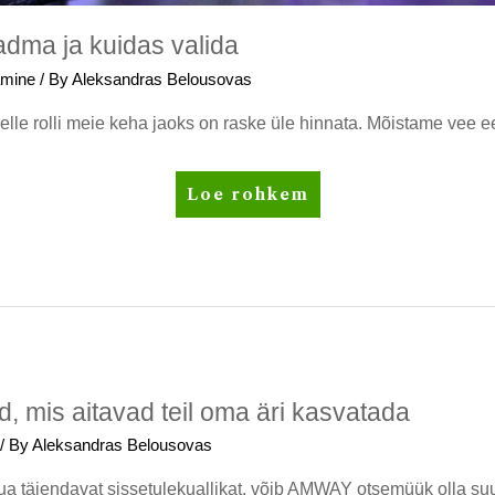
eadma ja kuidas valida
amine
/ By
Aleksandras Belousovas
lle rolli meie keha jaoks on raske üle hinnata. Mõistame vee eel
Veefiltrid:
Loe rohkem
mida
peate
teadma
ja
kuidas
valida
, mis aitavad teil oma äri kasvatada
/ By
Aleksandras Belousovas
luua täiendavat sissetulekuallikat, võib AMWAY otsemüük olla