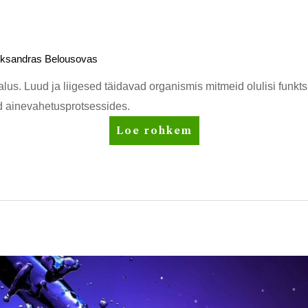
õhtuni
eksandras Belousovas
lus. Luud ja liigesed täidavad organismis mitmeid olulisi funkts
d ainevahetusprotsessides.
Terved
Loe rohkem
liigesed
ja
luud