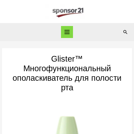
Перейти
к
содержимому
Пои
Main
Menu
Glister™
Многофункциональный
ополаскиватель для полости
рта