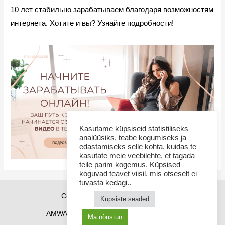
10 лет стабильно зарабатываем благодаря возможностям
интернета. Хотите и вы? Узнайте подробности!
Kasutame küpsiseid statistiliseks
analüüsiks, teabe kogumiseks ja
edastamiseks selle kohta, kuidas te
kasutate meie veebilehte, et tagada
teile parim kogemus. Küpsised
koguvad teavet viisil, mis otseselt ei
tuvasta kedagi..
Copyright © 2026 Sponsor21.ee
Küpsiste seaded
AMWAY Эстония
AMWAY продукты
Ma nõustun