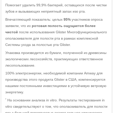
Помогает удалить 99,9% бактерий, оставщихся после чистки
зубов и вызывающих неприятный запах изо рта.
Впечатляющий показатель: целых
95%
участников опроса
заявили, что их
ротовая полость ощущается более
чистой
после использования Glister Многофункционального
ополаскивателя для полости рта в рамках комплексной
Системы ухода за полостью рта Glister.
Упаковка производится из бумаги, полученной из древесины
экологических лесохозяйств, практикующих ответственное
лесопользование.
100% электроэнергии, необходимой компании Amway для
производства этого продукта Glister в США, компенсируется
нашими постоянными инвестициями в устойчивую ветровую
энергетику.
*
На основании анализа in vitro. Результаты тестирования in
vitro свидетельствуют о том, что ополаскиватель для полости
рта с большой вероятностью окажет сильное клиническое