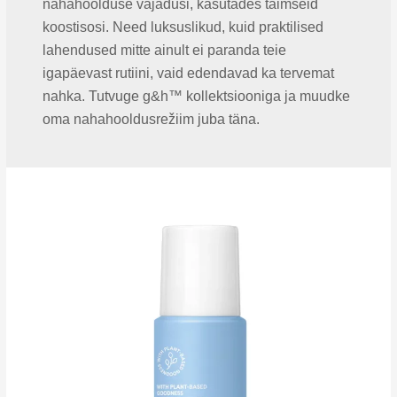
nahahoolduse vajadusi, kasutades taimseid
koostisosi. Need luksuslikud, kuid praktilised
lahendused mitte ainult ei paranda teie
igapäevast rutiini, vaid edendavad ka tervemat
nahka. Tutvuge g&h™ kollektsiooniga ja muudke
oma nahahooldusrežiim juba täna.