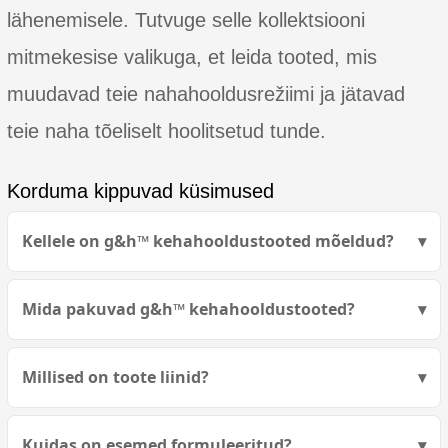
lähenemisele. Tutvuge selle kollektsiooni
mitmekesise valikuga, et leida tooted, mis
muudavad teie nahahooldusrežiimi ja jätavad
teie naha tõeliselt hoolitsetud tunde.
Korduma kippuvad küsimused
Kellele on g&h™ kehahooldustooted mõeldud?
Mida pakuvad g&h™ kehahooldustooted?
Millised on toote liinid?
Kuidas on esemed formuleeritud?