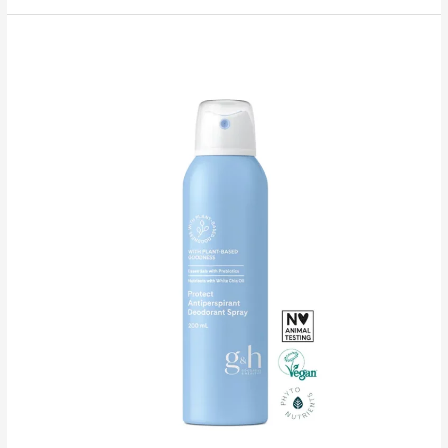
GOODNESS
&
HEALTH™
Protect
Higistamisvastane
rulldeodorant