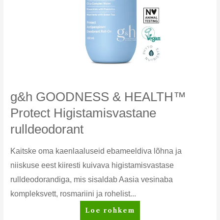
g&h GOODNESS & HEALTH™
Protect Higistamisvastane
rulldeodorant
Kaitske oma kaenlaaluseid ebameeldiva lõhna ja
niiskuse eest kiiresti kuivava higistamisvastase
rulldeodorandiga, mis sisaldab Aasia vesinaba
kompleksvett, rosmariini ja rohelist...
g&h
Loe rohkem