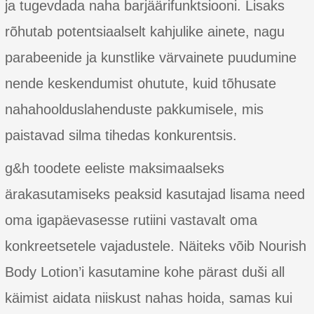
ja tugevdada naha barjäärifunktsiooni. Lisaks
rõhutab potentsiaalselt kahjulike ainete, nagu
parabeenide ja kunstlike värvainete puudumine
nende keskendumist ohutute, kuid tõhusate
nahahoolduslahenduste pakkumisele, mis
paistavad silma tihedas konkurentsis.
g&h toodete eeliste maksimaalseks
ärakasutamiseks peaksid kasutajad lisama need
oma igapäevasesse rutiini vastavalt oma
konkreetsetele vajadustele. Näiteks võib Nourish
Body Lotion’i kasutamine kohe pärast duši all
käimist aidata niiskust nahas hoida, samas kui