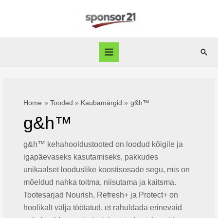
Skip
to
content
Sear
Main
Menu
Home
Tooded
Kaubamärgid
g&h™
g&h™
g&h™ kehahooldustooted on loodud kõigile ja
igapäevaseks kasutamiseks, pakkudes
unikaalset looduslike koostisosade segu, mis on
mõeldud nahka toitma, niisutama ja kaitsma.
Tootesarjad Nourish, Refresh+ ja Protect+ on
hoolikalt välja töötatud, et rahuldada erinevaid