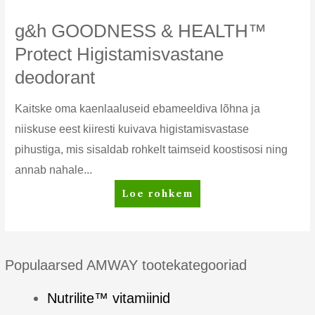
g&h GOODNESS & HEALTH™
Protect Higistamisvastane
deodorant
Kaitske oma kaenlaaluseid ebameeldiva lõhna ja
niiskuse eest kiiresti kuivava higistamisvastase
pihustiga, mis sisaldab rohkelt taimseid koostisosi ning
annab nahale...
g&h
Loe rohkem
GOODNESS
&
HEALTH™
Protect
Populaarsed AMWAY tootekategooriad
Higistamisvastane
deodorant
Nutrilite™ vitamiinid