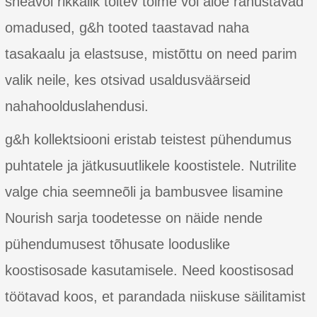
sheavõi rikkalik toitev toime või aloe rahustavad
omadused, g&h tooted taastavad naha
tasakaalu ja elastsuse, mistõttu on need parim
valik neile, kes otsivad usaldusväärseid
nahahoolduslahendusi.
g&h kollektsiooni eristab teistest pühendumus
puhtatele ja jätkusuutlikele koostistele. Nutrilite
valge chia seemneõli ja bambusvee lisamine
Nourish sarja toodetesse on näide nende
pühendumusest tõhusate looduslike
koostisosade kasutamisele. Need koostisosad
töötavad koos, et parandada niiskuse säilitamist