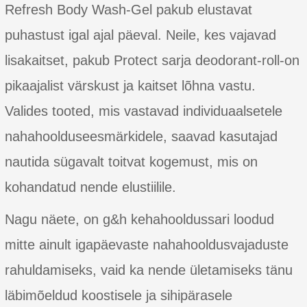
Refresh Body Wash-Gel pakub elustavat
puhastust igal ajal päeval. Neile, kes vajavad
lisakaitset, pakub Protect sarja deodorant-roll-on
pikaajalist värskust ja kaitset lõhna vastu.
Valides tooted, mis vastavad individuaalsetele
nahahoolduseesmärkidele, saavad kasutajad
nautida sügavalt toitvat kogemust, mis on
kohandatud nende elustiilile.
Nagu näete, on g&h kehahooldussari loodud
mitte ainult igapäevaste nahahooldusvajaduste
rahuldamiseks, vaid ka nende ületamiseks tänu
läbimõeldud koostisele ja sihipärasele