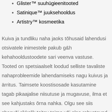
Glister™ suuhügieenitooted
Satinique™ juuksehooldus
Artistry™ kosmeetika
Kuiva ja tundliku naha jaoks tõhusaid lahendusi
otsivatele inimestele pakub g&h
kehahooldustoodete sari veenva vastuse.
Tooted on spetsiaalselt loodud selliste tavaliste
nahaprobleemide lahendamiseks nagu kuivus ja
ärritus. Taimsete koostisosade kasutamine
tagab pikaajalise niisutuse ja mugavuse, ilma et
see kahjustaks õrna nahka. Olgu see siis