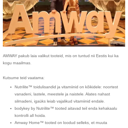
AMWAY pakub laia valikut tooteid, mis on tuntud nii Eestis kui ka
kogu maailmas.
Kutsume teid vaatama:
Nutrilite™ toidulisandid ja vitamiinid on kõikidele: noortest
vanadeni, lastele, meestele ja naistele. Alates nahast
silmadeni, igaüks leiab vajalikud vitamiinid endale.
bodykey by Nutrilite™ tooted aitavad teil enda kehakaalu
kontrolli all hoida.
Amway Home™ tooted on loodud selleks, et muuta