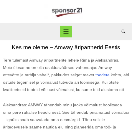
Kes me oleme – Amway äripartnerid Eestis
Tere tulemast Amway äripartnerite lehele Rima ja Aleksandras.
Meie ülesanne on olla usaldusväärsed vahendajad Amway
ettevõtte ja tarbija vahel*, pakkudes selget teavet
toodete
kohta, abi
ostude tegemisel ja võimalust tutvuda äri loomisega. Kui otsite
kvaliteetseid tooteid või uusi võimalusi, kutsume teid alustama siit.
Aleksandras: AMWAY tähendab minu jaoks võimalust hoolitseda
oma pere rahalise heaolu eest. See tähendab piiramatuid võimalusi
– igaüks saab saavutada oma eesmärgid. Tänu sellele
äritegevusele saame nautida elu ning planeerida oma töö- ja