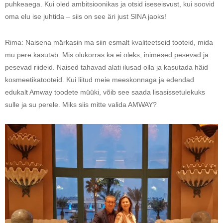
puhkeaega. Kui oled ambitsioonikas ja otsid iseseisvust, kui soovid
oma elu ise juhtida – siis on see äri just SINA jaoks!
Rima: Naisena märkasin ma siin esmalt kvaliteetseid tooteid, mida
mu pere kasutab. Mis olukorras ka ei oleks, inimesed pesevad ja
pesevad riideid. Naised tahavad alati ilusad olla ja kasutada häid
kosmeetikatooteid. Kui liitud meie meeskonnaga ja edendad
edukalt Amway toodete müüki, võib see saada lisasissetulekuks
sulle ja su perele. Miks siis mitte valida AMWAY?