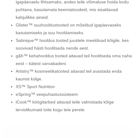
igapäevaelu lihtsamaks, andes teile võimaluse hoida kodu
puhtana, kasutamata keemiatoodeid, mis sisaldavad
kahjulikke aineid.
Glister™ suuhooldustooted on mõeldud igapäevaseks
kasutamiseks ja suu hooldamiseks.
Satinique™ hooldus tooted juustele meeldivad kõigile, kes
soovivad hästi hoolitseda nende eest.
g&h™ kehahooldus tooted aitavad teil hoolitseda oma naha
eest – kätest varvabadeni.
Artistry™ kosmeetikatooted aitavad teil avastada enda
kaunist külge.
XS™ Sport Nutrition
eSpring™ veepuhastussüsteem
iCook™ köögitarbed aitavad teile valmistada kõige
tervislikumaid toite kogu teie perele.